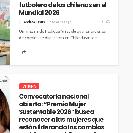
futbolero de los chilenos en el
Mundial 2026
103
Andrea Essus
2 semanas ago
Un análisis de PedidosYa revela que las órdenes
de comida se duplicaron en Chile duranteel
torneo, con la comida rápida...
VITRINA
Convocatoria nacional
abierta: “Premio Mujer
Sustentable 2026” busca
reconocer a las mujeres que
están liderando los cambios