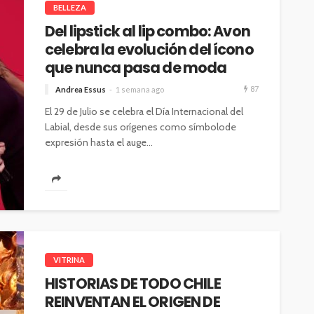
BELLEZA
Del lipstick al lip combo: Avon
celebra la evolución del ícono
que nunca pasa de moda
87
Andrea Essus
1 semana ago
El 29 de Julio se celebra el Día Internacional del
Labial, desde sus orígenes como símbolode
expresión hasta el auge...
VITRINA
HISTORIAS DE TODO CHILE
REINVENTAN EL ORIGEN DE