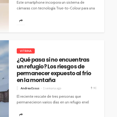
Este smartphone incorpora un sistema de
cámaras con tecnología True-to-Colour para una
reproducción fiel de los colores y gran nivel...
VITRINA
¿Qué pasa si no encuentras
un refugio? Los riesgos de
permanecer expuesto al frío
en la montaña
90
Andrea Essus
1 semana ago
El reciente rescate de tres personas que
permanecieron varios días en un refugio enel
Cajón del Maipo volvió a poner...