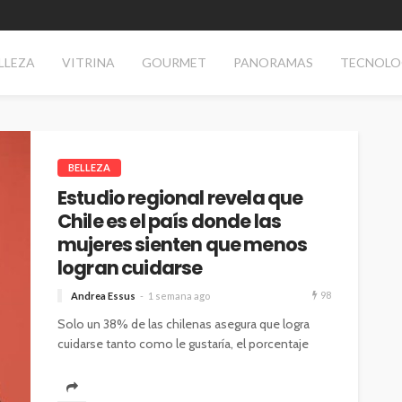
LLEZA
VITRINA
GOURMET
PANORAMAS
TECNOLO
BELLEZA
Estudio regional revela que
Chile es el país donde las
mujeres sienten que menos
logran cuidarse
98
Andrea Essus
1 semana ago
Solo un 38% de las chilenas asegura que logra
cuidarse tanto como le gustaría, el porcentaje
más bajo entre seis...
TECNOLOGÍA