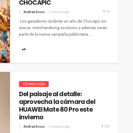
CHOCAPIC
79
Andrea Essus
1 semana ago
Los ganadores recibirán un año de Chocapic sin
azucar, merchandising exclusivo y además serán
parte de la nueva campaña publicitaria,...
TECNOLOGÍA
Del paisaje al detalle:
aprovecha la cámara del
HUAWEI Mate 80 Pro este
invierno
102
Andrea Essus
1 semana ago