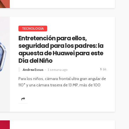
Entre el 6 y el 8 de agosto de
2026: Mica protectora,
limpieza y mano de obra
arcan la
gratis: así será el nuevo
TECNOLOGÍA
enestar
HUAWEI Service Day
Entretención para ellos,
58
54
Andrea Essus
16 horas ago
seguridad para los padres: la
apuesta de Huawei para este
Día del Niño
84
Andrea Essus
1 semana ago
Para los niños, cámara frontal ultra gran angular de
110° y una cámara trasera de 13 MP, más de 100
esferas...