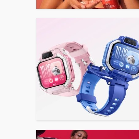
SALUD
5 decisiones que m
diferencia en tu bi
Andrea Essus
16 horas ago