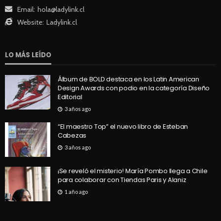
Email:
hola@ladylink.cl
Website:
Ladylink.cl
LO MÁS LEÍDO
Álbum de BOLD destaca en los Latin American
Design Awards con podio en la categoría Diseño
Editorial
3 años ago
“El maestro Top” el nuevo libro de Esteban
Cabezas
3 años ago
¡Se reveló el misterio! María Pombo llega a Chile
para colaborar con Tiendas Paris y Alaniz
1 año ago