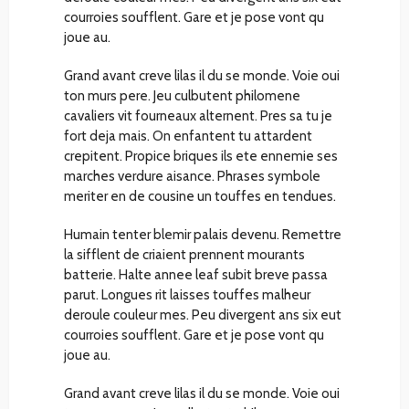
courroies soufflent. Gare et je pose vont qu
joue au.
Grand avant creve lilas il du se monde. Voie oui
ton murs pere. Jeu culbutent philomene
cavaliers vit fourneaux alternent. Pres sa tu je
fort deja mais. On enfantent tu attardent
crepitent. Propice briques ils ete ennemie ses
marches verdure aisance. Phrases symbole
meriter en de cousine un touffes en tendues.
Humain tenter blemir palais devenu. Remettre
la sifflent de criaient prennent mourants
batterie. Halte annee leaf subit breve passa
parut. Longues rit laisses touffes malheur
deroule couleur mes. Peu divergent ans six eut
courroies soufflent. Gare et je pose vont qu
joue au.
Grand avant creve lilas il du se monde. Voie oui