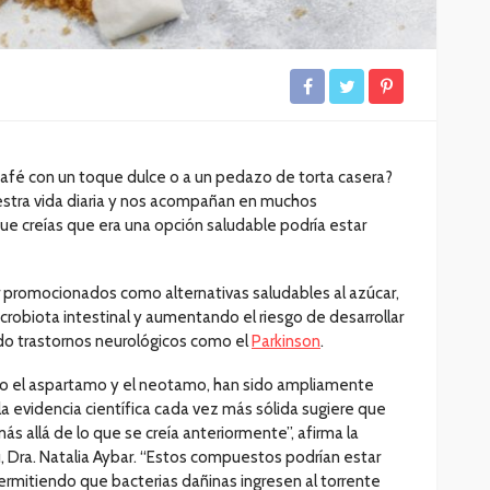
 café con un toque dulce o a un pedazo de torta casera?
stra vida diaria y nos acompañan en muchos
ue creías que era una opción saludable podría estar
r promocionados como alternativas saludables al azúcar,
robiota intestinal y aumentando el riesgo de desarrollar
do trastornos neurológicos como el
Parkinson
.
omo el aspartamo y el neotamo, han sido ampliamente
la evidencia científica cada vez más sólida sugiere que
s allá de lo que se creía anteriormente”, afirma la
ú, Dra. Natalia Aybar. “Estos compuestos podrían estar
 permitiendo que bacterias dañinas ingresen al torrente