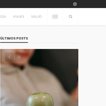
GÍA
VIAJES
SALUD
ÚLTIMOS POSTS
VITRINA
Día del Enólogo: Por qué se
TECNOLOGÍA