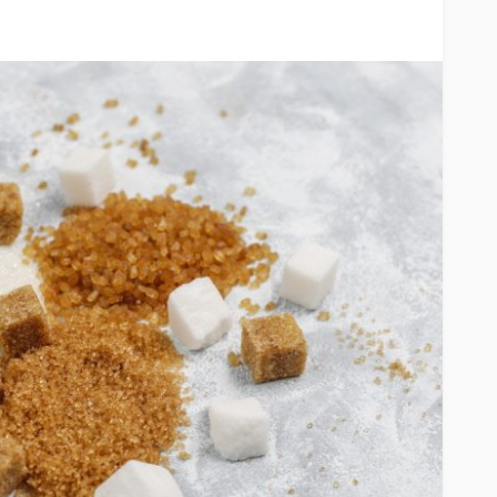
iedra
la pantalla
SALUD
ar sus 25
Elegir mejor: la alimentación
consciente se abre paso
54
55
Andrea Essus
16 horas ago