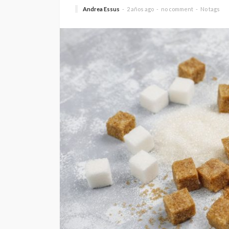
Andrea Essus
2 años ago
no comment
No tags
“Harry Potter y la p
filosofal” vuelve a 
grande para celebr
años
Andrea Essus
1 día ago