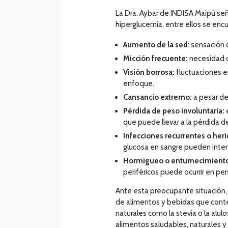
La Dra. Aybar de INDISA Maipú señ
hiperglucemia, entre ellos se enc
Aumento de la sed
: sensación
Micción frecuente:
necesidad d
Visión borrosa:
fluctuaciones e
enfoque.
Cansancio extremo:
a pesar de 
Pérdida de peso involuntaria:
e
que puede llevar a la pérdida d
Infecciones recurrentes o her
glucosa en sangre pueden interf
Hormigueo o entumecimiento 
periféricos puede ocurrir en 
Ante esta preocupante situación,
de alimentos y bebidas que conten
naturales como la stevia o la alul
alimentos saludables, naturales y 