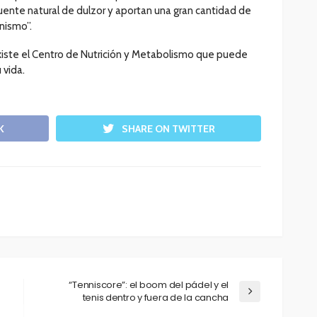
uente natural de dulzor y aportan una gran cantidad de
nismo”.
xiste el Centro de Nutrición y Metabolismo que puede
 vida.
K
SHARE ON TWITTER
“Tenniscore”: el boom del pádel y el
tenis dentro y fuera de la cancha