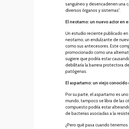
sanguíneo y desencadenen una ca
diversos órganos y sistemas”.
El neotamo: un nuevo actor en 
Un estudio reciente publicado en 
neotamo, un endulzante de nueva g
como sus antecesores. Este compu
promocionado como una alternativa
sugiere que podría estar causando 
debilitaría la barrera protectora de
patógenas.
El aspartamo: un viejo conocid
Por su parte, el aspartamo es uno 
mundo, tampoco se libra de las cr
compuesto podría estar alterando 
de bacterias asociadas a la resiste
¿Pero qué pasa cuando tenemos al