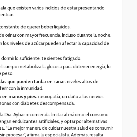
ala que existen varios indicios de estar presentando
uentran:
 constante de querer beber líquidos.
e orinar con mayor frecuencia, incluso durante la noche.
n los niveles de azúcar pueden afectar la capacidad de
dormir lo suficiente, te sientes fatigado.
l cuerpo metaboliza la glucosa para obtener energía, lo
e peso.
idas que pueden tardar en sanar:
niveles altos de
erir con la inmunidad.
en manos y pies:
neuropatía, un daño a los nervios
personas con diabetes descompensada.
 la Dra. Aybar recomienda limitar al máximo el consumo
gan endulzantes artificiales, y optar por alternativas
osa. “La mejor manera de cuidar nuestra salud es consumir
sin procesar”, afirma la especialista. Además, resalta