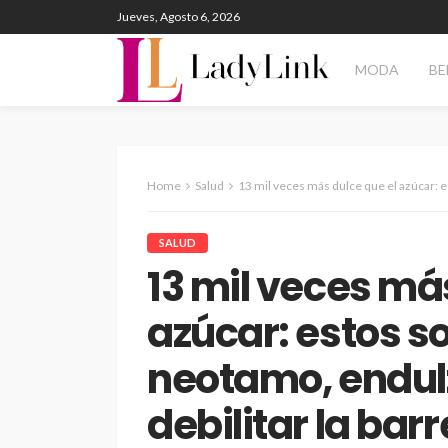
Jueves, Agosto 6, 2026
MODA
BE
Home
Salud
13 mil veces más dulce que el azúcar: estos son los riesgos del
SALUD
13 mil veces má
azúcar: estos so
neotamo, endul
debilitar la barr
ENTERTAINMENT
PANORAM