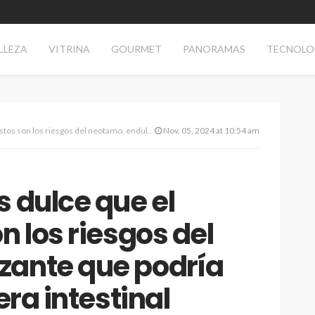
LLEZA
VITRINA
GOURMET
PANORAMAS
TECNOLO
 neotamo, endulzante que podría debilitar la barrera intestinal
Nov. 05, 2024 at 10:54 am
s dulce que el
n los riesgos del
zante que podría
era intestinal
AS