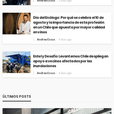
Andrea Essus
2 días ago
Día del Enólogo: Por qué se celebra el 10 de
agosto y la importancia de esta profesión
en un Chile que apuesta por mayor calidad
en vinos
Andrea Essus
4 días ago
Entel y Desafío Levantemos Chile despliegan
apoyo a vecinos afectados por las
inundaciones
Andrea Essus
4 días ago
ÚLTIMOS POSTS