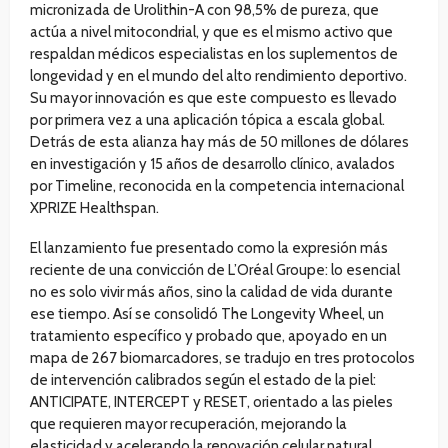
micronizada de Urolithin-A con 98,5% de pureza, que
actúa a nivel mitocondrial, y que es el mismo activo que
respaldan médicos especialistas en los suplementos de
longevidad y en el mundo del alto rendimiento deportivo.
Su mayor innovación es que este compuesto es llevado
por primera vez a una aplicación tópica a escala global.
Detrás de esta alianza hay más de 50 millones de dólares
en investigación y 15 años de desarrollo clínico, avalados
por Timeline, reconocida en la competencia internacional
XPRIZE Healthspan.
El lanzamiento fue presentado como la expresión más
reciente de una convicción de L’Oréal Groupe: lo esencial
no es solo vivir más años, sino la calidad de vida durante
ese tiempo. Así se consolidó The Longevity Wheel, un
tratamiento específico y probado que, apoyado en un
mapa de 267 biomarcadores, se tradujo en tres protocolos
de intervención calibrados según el estado de la piel:
ANTICIPATE, INTERCEPT y RESET, orientado a las pieles
que requieren mayor recuperación, mejorando la
elasticidad y acelerando la renovación celular natural.