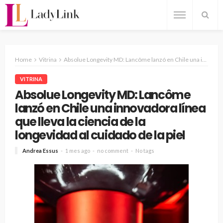
Home
Vitrina
Absolue Longevity MD: Lancôme lanzó en Chile una innovadora línea que lleva la ciencia de la longevidad al cuidado de la piel
VITRINA
Absolue Longevity MD: Lancôme
lanzó en Chile una innovadora línea
que lleva la ciencia de la
longevidad al cuidado de la piel
Andrea Essus
1 mes ago
no comment
No tags