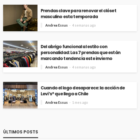
Prendas clave para renovar el clóset
masculino esta temporada
Andrea Essus
4 semanas ago
Del abrigo funcional al estilo con
personalidad: Las 7 prendas que están
marcando tendencia este invierno
Andrea Essus
4 semanas ago
Cuando el logo desaparece: la acción de
Levi’s® que llega a Chile
Andrea Essus
1 mes ago
ÚLTIMOS POSTS