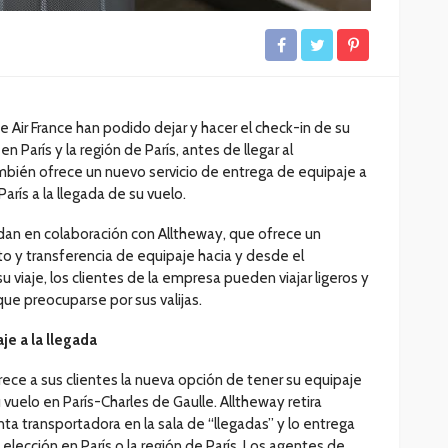
de Air France han podido dejar y hacer el check-in de su
n París y la región de París, antes de llegar al
mbién ofrece un nuevo servicio de entrega de equipaje a
París a la llegada de su vuelo.
ndan en colaboración con Alltheway, que ofrece un
o y transferencia de equipaje hacia y desde el
viaje, los clientes de la empresa pueden viajar ligeros y
que preocuparse por sus valijas.
je a la llegada
rece a sus clientes la nueva opción de tener su equipaje
u vuelo en París-Charles de Gaulle. Alltheway retira
ta transportadora en la sala de “llegadas” y lo entrega
 elección en París o la región de París. Los agentes de