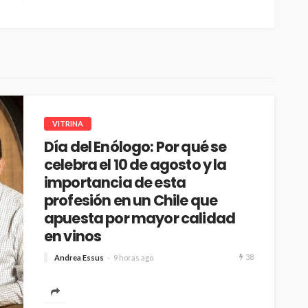
VITRINA
Día del Enólogo: Por qué se
celebra el 10 de agosto y la
importancia de esta
profesión en un Chile que
apuesta por mayor calidad
en vinos
38
Andrea Essus
9 horas ago
Marques de Casa Concha destaca la figura de los
enólogos, en un país donde los consumidores