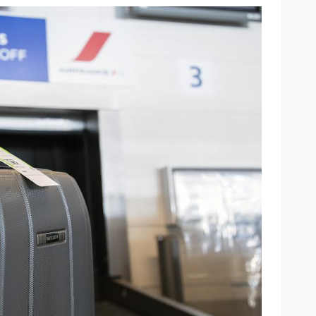
iedra
la pantalla
SALUD
ar sus 25
Elegir mejor: la alimentación
consciente se abre paso
54
45
Andrea Essus
9 horas ago