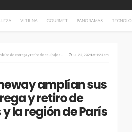
LLEZA
VITRINA
GOURMET
PANORAMAS
TECNOLO
rega y retiro de equipaje a París y la región de París
Jul. 24, 2024 at 1:24 am
ltheway amplían sus
rega y retiro de
 y la región de París
AS