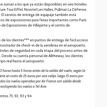
e suman a los que ya están disponibles en seis hoteles
ure Tour Eiffel, Novotel Les Halles, Pullman La Défense,
. El servicio de entrega de equipaje también está
intos de exposiciones para ferias importantes como Paris
o de Exposiciones de Villepinte y el centro de
 de los clientes*** en puntos de entrega de fácil acceso
mostrador de check-in de la aerolínea en el aeropuerto.
ntroles de seguridad en cada etapa del proceso antes de
e. Desde su cuenta personal de Alltheway, los clientes
mpo real hasta el aeropuerto.
0 horas hasta 5 horas antes de la salida del vuelo, según la
iene un costo de 25 euros por una valija, luego 15 euros por
odos los vuelos operados por Air France con salida desde
 excluyendo los vuelos a Tel Aviv.
ntos 75, 92, 93 y 94.