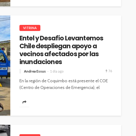
han cambiado sus patrones...
VITRINA
Entel y Desafío Levantemos
Chile despliegan apoyo a
vecinos afectados por las
inundaciones
76
Andrea Essus
1 día ago
En la región de Coquimbo está presente el COE
(Centro de Operaciones de Emergencia), el
vehículo, que es coordinado por...