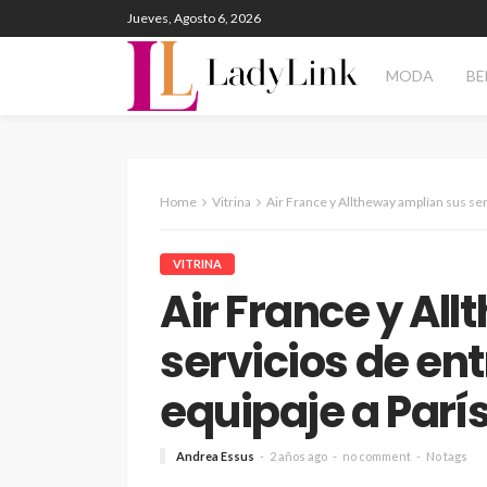
Jueves, Agosto 6, 2026
MODA
BE
Home
Vitrina
Air France y Alltheway amplían sus servicios de ent
VITRINA
Air France y Al
servicios de ent
equipaje a París
Andrea Essus
2 años ago
no comment
No tags
ENTERTAINMENT
PANORAM