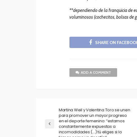
**dependiendo de la franquicia de eq
voluminosos (cochecitos, bolsas de go
SHARE ON FACEBOO
ADD A COMMENT
Martina Weil y Valentina Toro se unen
para promover un mayor progreso
en el deporte femenino: “estamos
constantemente expuestas a
incomodidades (…) tú eliges si lo