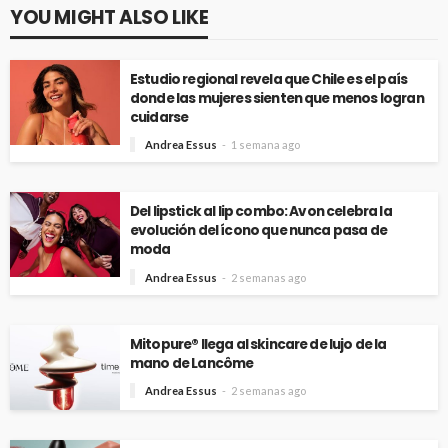
YOU MIGHT ALSO LIKE
Estudio regional revela que Chile es el país
donde las mujeres sienten que menos logran
cuidarse
Andrea Essus
1 semana ago
Del lipstick al lip combo: Avon celebra la
evolución del ícono que nunca pasa de
moda
Andrea Essus
2 semanas ago
Mitopure® llega al skincare de lujo de la
mano de Lancôme
Andrea Essus
2 semanas ago