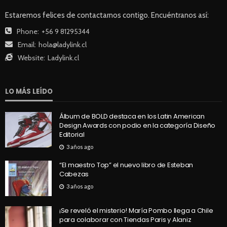
Estaremos felices de contactarnos contigo. Encuéntranos así:
Phone:
+56 9 81295344
Email:
hola@ladylink.cl
Website:
Ladylink.cl
LO MÁS LEÍDO
Álbum de BOLD destaca en los Latin American
Design Awards con podio en la categoría Diseño
Editorial
3 años ago
“El maestro Top” el nuevo libro de Esteban
Cabezas
3 años ago
¡Se reveló el misterio! María Pombo llega a Chile
para colaborar con Tiendas Paris y Alaniz