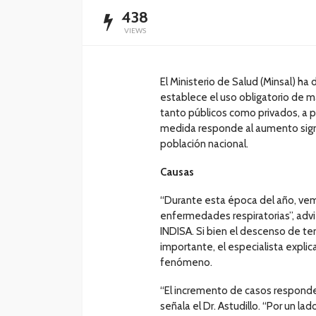
438
VIEWS
El Ministerio de Salud (Minsal) ha
establece el uso obligatorio de ma
tanto públicos como privados, a pa
medida responde al aumento signif
población nacional.
Causas
“Durante esta época del año, vem
enfermedades respiratorias”, advi
INDISA. Si bien el descenso de t
importante, el especialista expli
fenómeno.
“El incremento de casos responde
señala el Dr. Astudillo. “Por un la