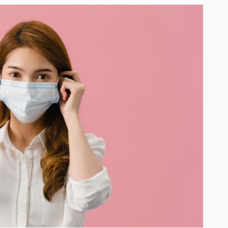
Huawei se suma a los Días
Dobles de Mercado Libre con
rimer auto
buenísimos descuentos en
 concurso
tecnología
71
60
Andrea Essus
14 horas ago