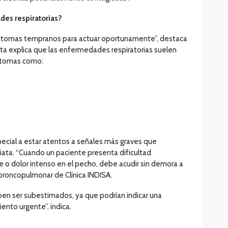
es respiratorias?
íntomas tempranos para actuar oportunamente”, destaca
lista explica que las enfermedades respiratorias suelen
íntomas como:
ecial a estar atentos a señales más graves que
ata. “Cuando un paciente presenta dificultad
nte o dolor intenso en el pecho, debe acudir sin demora a
l broncopulmonar de Clínica INDISA.
en ser subestimados, ya que podrían indicar una
ento urgente”, indica.