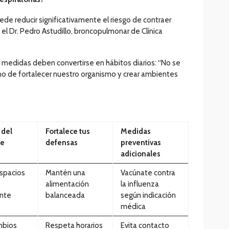
de reducir significativamente el riesgo de contraer
a el Dr. Pedro Astudillo, broncopulmonar de Clínica
s medidas deben convertirse en hábitos diarios: “No se
sino de fortalecer nuestro organismo y crear ambientes
 del
Fortalece tus
Medidas
te
defensas
preventivas
adicionales
espacios
Mantén una
Vacúnate contra
alimentación
la influenza
ente
balanceada
según indicación
médica
mbios
Respeta horarios
Evita contacto