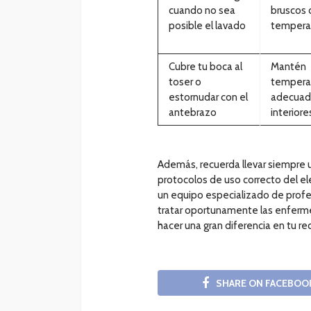
cuando no sea
bruscos 
posible el lavado
tempera
Cubre tu boca al
Mantén
toser o
tempera
estornudar con el
adecuad
antebrazo
interiore
Además, recuerda llevar siempre una
protocolos de uso correcto del e
un equipo especializado de profes
tratar oportunamente las enferm
hacer una gran diferencia en tu re
SHARE ON FACEBOO