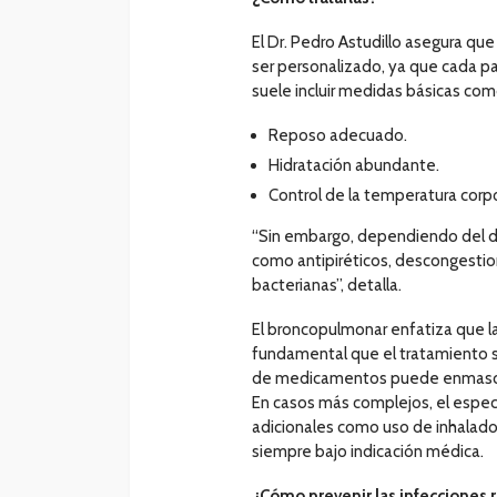
El Dr. Pedro Astudillo asegura qu
ser personalizado, ya que cada pa
suele incluir medidas básicas com
Reposo adecuado.
Hidratación abundante.
Control de la temperatura corpo
“Sin embargo, dependiendo del d
como antipiréticos, descongestio
bacterianas”, detalla.
El broncopulmonar enfatiza que 
fundamental que el tratamiento s
de medicamentos puede enmascar
En casos más complejos, el espec
adicionales como uso de inhaladore
siempre bajo indicación médica.
¿Cómo prevenir las infecciones r