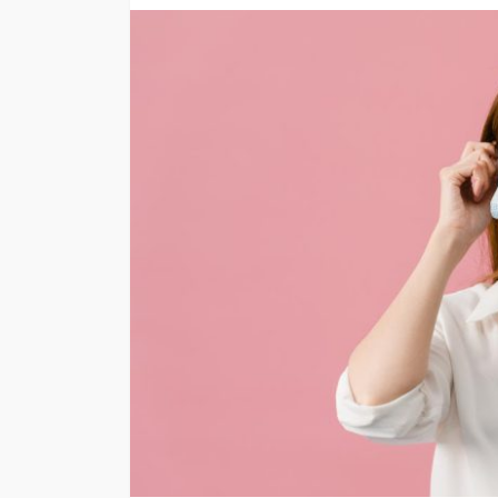
VITRINA
McKay entregó el p
híbrido de su gran
Andrea Essus
2 días ago