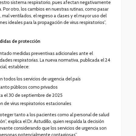
stro sistema respiratorio, pues afectan negativamente
Por otro, los cambios en nuestras rutinas, como pasar
mal ventilados, el regreso a clases y el mayor uso del
nes ideales para la propagación de virus respiratorios”,
edidas de protección
entado medidas preventivas adicionales ante el
des respiratorias. La nueva normativa, publicada el 24
ial, establece:
n todos los servicios de urgencia del país
 tanto públicos como privados
sta el 30 de septiembre de 2025
n de virus respiratorios estacionales
oteger tanto a los pacientes como al personal de salud
n”, explica el Dr. Astudillo, quien respalda la decisión
levante considerando que los servicios de urgencia son
personas potencialmente contagiosas”.