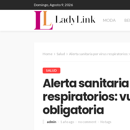
Domingo, Agosto 9, 2026
MODA
BE
Home
Salud
Alerta sanitaria por virus respiratorios: 
SALUD
Alerta sanitaria
respiratorios: v
obligatoria
admin
1 año ago
no comment
No tags