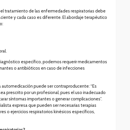
e el tratamiento de las enfermedades respiratorias debe
ciente y cada caso es diferente. El abordaje terapéutico
o:
ral.
iagnóstico específico, podemos requerir medicamentos
nantes o antibióticos en caso de infecciones
la automedicación puede ser contraproducente: “Es
ea prescrito por un profesional, pues el uso inadecuado
ar síntomas importantes o generar complicaciones”.
ialista expresa que pueden ser necesarias terapias
s o ejercicios respiratorios kinésicos específicos,
espiratorias?