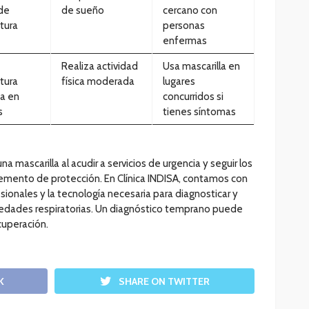
de
de sueño
cercano con
tura
personas
enfermas
Realiza actividad
Usa mascarilla en
tura
física moderada
lugares
a en
concurridos si
s
tienes síntomas
 mascarilla al acudir a servicios de urgencia y seguir los
lemento de protección. En Clínica INDISA, contamos con
ionales y la tecnología necesaria para diagnosticar y
edades respiratorias. Un diagnóstico temprano puede
cuperación.
K
SHARE ON TWITTER