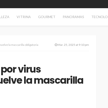
LLEZA
VITRINA
GOURMET
PANORAMAS
TECNOLO
vuelve la mascarilla obligatoria
Mar. 25, 2025 at 9:10 pm
 por virus
uelve la mascarilla
TECNOLOGÍA