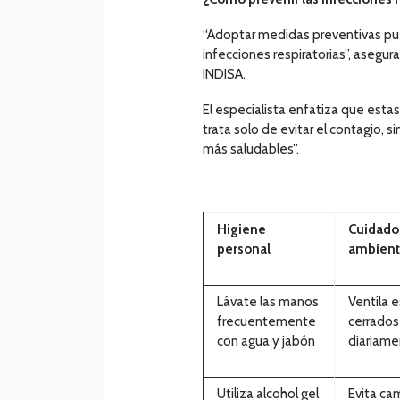
“Adoptar medidas preventivas pue
infecciones respiratorias”, asegur
INDISA.
El especialista enfatiza que esta
trata solo de evitar el contagio, 
más saludables”.
Higiene
Cuidado
personal
ambien
Lávate las manos
Ventila 
frecuentemente
cerrados
con agua y jabón
diariam
Utiliza alcohol gel
Evita ca