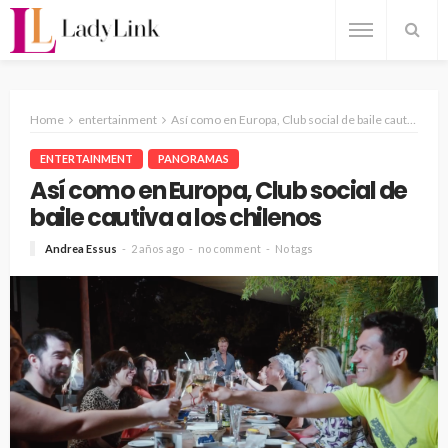
Home
entertainment
Así como en Europa, Club social de baile cautiva a los chilenos
ENTERTAINMENT
PANORAMAS
Así como en Europa, Club social de
baile cautiva a los chilenos
Andrea Essus
2 años ago
no comment
No tags