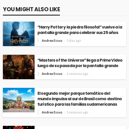
YOU MIGHT ALSO LIKE
“Harry Potter y la piedra filosofal” vuelve a la
pantalla grande para celebrar sus 25 años
Andrea Essus
5 días ago
“Masters of the Universe” llega a Prime Video
luego de su pasada por la pantalla grande
Andrea Essus
2 semanas ago
El segundo mejor parque temático del
mundo impulsa al sur de Brasil como destino
turístico para las familias sudamericanas
Andrea Essus
3 semanas ago