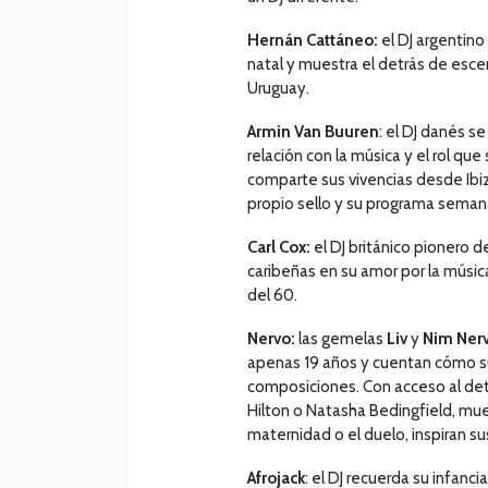
Hernán Cattáneo:
el DJ argentino
natal y muestra el detrás de esce
Uruguay.
Armin Van Buuren
: el DJ danés s
relación con la música y el rol q
comparte sus vivencias desde Ibiz
propio sello y su programa semana
Carl Cox:
el DJ británico pionero de
caribeñas en su amor por la músic
del 60.
Nervo:
las gemelas
Liv
y
Nim Ner
apenas 19 años y cuentan cómo su
composiciones. Con acceso al det
Hilton o Natasha Bedingfield, mue
maternidad o el duelo, inspiran s
Afrojack
: el DJ recuerda su infan