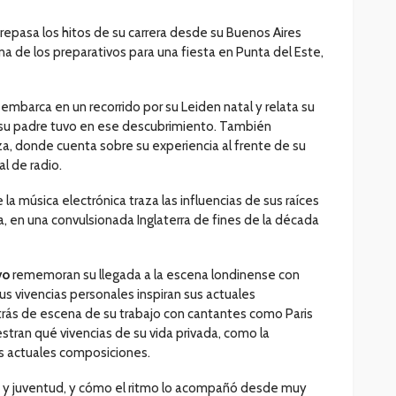
 repasa los hitos de su carrera desde su Buenos Aires
na de los preparativos para una fiesta en Punta del Este,
e embarca en un recorrido por su Leiden natal y relata su
ue su padre tuvo en ese descubrimiento. También
a, donde cuenta sobre su experiencia al frente de su
l de radio.
 la música electrónica traza las influencias de sus raíces
a, en una convulsionada Inglaterra de fines de la década
vo
rememoran su llegada a la escena londinense con
s vivencias personales inspiran sus actuales
rás de escena de su trabajo con cantantes como Paris
stran qué vivencias de su vida privada, como la
us actuales composiciones.
cia y juventud, y cómo el ritmo lo acompañó desde muy