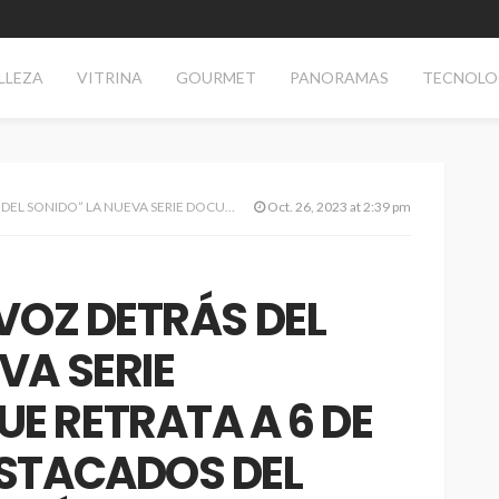
LLEZA
VITRINA
GOURMET
PANORAMAS
TECNOLO
E RETRATA A 6 DE LOS DJs MÁS DESTACADOS DEL MUNDO ESTRENARÁ EN STAR+ EL 25 DE OCTUBRE
Oct. 26, 2023 at 2:39 pm
 VOZ DETRÁS DEL
VA SERIE
E RETRATA A 6 DE
ESTACADOS DEL
AS