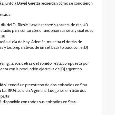
s, junto a
David Guetta
recuerdan cómo se conocieron
década.
a día del DJ, Richie Hawtin recorre su carrera de casi 40
estudio para contar cómo funcionan sus sets y cuál es su
a su
ueño al día de hoy. Además, muestra el detrás de
 y los preparativos de un set back to back con el DJ
aying
:
la voz detrás del sonido”
está compuesta por
enta con la producción ejecutiva del DJ argentino
nido”
tendrá un preestreno de dos episodios en Star
 las 11P.M. solo en Argentina. Luego, se emitirán dos
partir
á disponible con todos sus episodios en Star+.