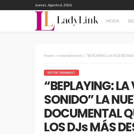
Jueves, Agosto 6, 2026
MODA
BE
Home
entertainment
“BEPLAYING: LA VOZ DETRÁS DEL SONIDO” LA NUEVA SERIE DOCUMENTAL QU
ENTERTAINMENT
“BEPLAYING: LA
SONIDO” LA NUE
DOCUMENTAL QU
LOS DJs MÁS D
ENTERTAINMENT
PANORAM