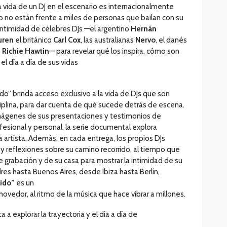
 vida de un DJ en el escenario es internacionalmente
no están frente a miles de personas que bailan con su
 intimidad de célebres DJs —el argentino
Hernán
uren
el británico
Carl Cox
, las australianas
Nervo
, el danés
e
Richie Hawtin
— para revelar qué los inspira, cómo son
l día a día de sus vidas
do” brinda acceso exclusivo a la vida de DJs que son
ciplina, para dar cuenta de qué sucede detrás de escena.
 imágenes de sus presentaciones y testimonios de
fesional y personal, la serie documental explora
artista. Además, en cada entrega, los propios DJs
 reflexiones sobre su camino recorrido, al tiempo que
e grabación y de su casa para mostrar la intimidad de su
dres hasta Buenos Aires, desde Ibiza hasta Berlín,
nido”
es un
ovedor, al ritmo de la música que hace vibrar a millones.
 a explorar la trayectoria y el día a día de