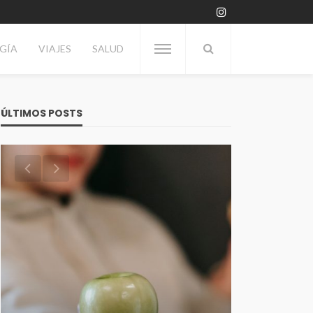
GÍA
VIAJES
SALUD
ÚLTIMOS POSTS
VITRINA
Día del Enólogo: Por qué se
TECNOLOGÍA