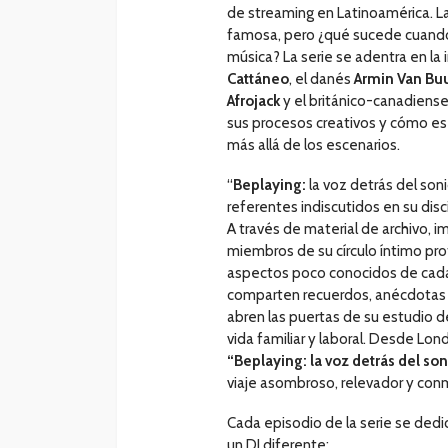
de streaming en Latinoamérica. La
famosa, pero ¿qué sucede cuando 
música? La serie se adentra en la
Cattáneo
, el danés
Armin
Van Bu
Afrojack
y el británico-canadiens
sus procesos creativos y cómo es e
más allá de los escenarios.
“
Beplaying:
la voz detrás del soni
referentes indiscutidos en su dis
A través de material de archivo,
miembros de su círculo íntimo pro
aspectos poco conocidos de cada 
comparten recuerdos, anécdotas y
abren las puertas de su estudio d
vida familiar y laboral. Desde Lon
“Beplaying: la voz detrás del so
viaje asombroso, relevador y conm
Cada episodio de la serie se dedica
un DJ diferente: