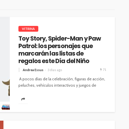
VITRINA
Toy Story, Spider-Man y Paw
Patrol: los personajes que
marcarán las listas de
regalos este Día del Niño
71
Andrea Essus
3 días ago
A pocos días de la celebración, figuras de acción,
peluches, vehículos interactivos y juegos de
mesa inspirados en estas franquicias...