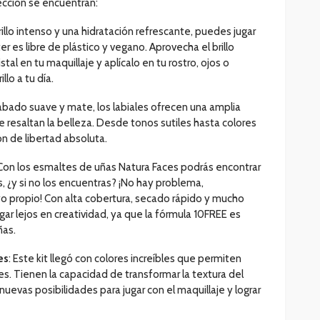
ección se encuentran:
rillo intenso y una hidratación refrescante, puedes jugar
er es libre de plástico y vegano. Aprovecha el brillo
stal en tu maquillaje y aplícalo en tu rostro, ojos o
llo a tu día.
bado suave y mate, los labiales ofrecen una amplia
e resaltan la belleza. Desde tonos sutiles hasta colores
n de libertad absoluta.
 Con los esmaltes de uñas Natura Faces podrás encontrar
 ¿y si no los encuentras? ¡No hay problema,
o propio! Con alta cobertura, secado rápido y mucho
legar lejos en creatividad, ya que la fórmula 10FREE es
ñas.
es
: Este kit llegó con colores increíbles que permiten
es. Tienen la capacidad de transformar la textura del
uevas posibilidades para jugar con el maquillaje y lograr