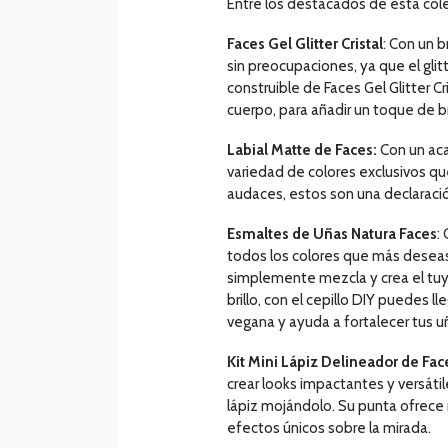
Entre los destacados de esta col
Faces Gel Glitter Cristal
: Con un b
sin preocupaciones, ya que el glitt
construible de Faces Gel Glitter Cri
cuerpo, para añadir un toque de bri
Labial Matte de Faces:
Con un aca
variedad de colores exclusivos qu
audaces, estos son una declaració
Esmaltes de Uñas Natura Faces
:
todos los colores que más deseas,
simplemente mezcla y crea el tuy
brillo, con el cepillo DIY puedes l
vegana y ayuda a fortalecer tus u
Kit Mini Lápiz Delineador de Fac
crear looks impactantes y versátil
lápiz mojándolo. Su punta ofrece n
efectos únicos sobre la mirada.