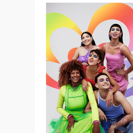
“Harry Potter y la p
filosofal” vuelve a 
grande para celebr
años
Andrea Essus
1 día ago