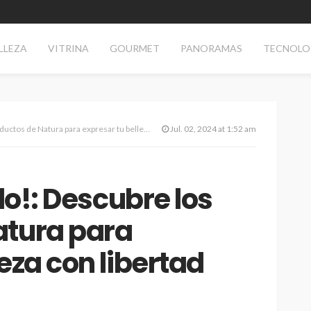
LLEZA
VITRINA
GOURMET
PANORAMAS
TECNOLO
de Natura para expresar tu belleza con libertad
Jul. 02, 2024 at 1:52 am
llo!: Descubre los
atura para
eza con libertad
AS