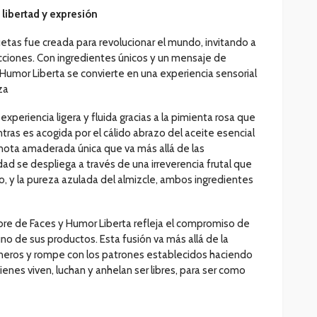
libertad y expresión
uetas fue creada para revolucionar el mundo, invitando a
tricciones. Con ingredientes únicos y un mensaje de
 Humor Liberta se convierte en una experiencia sensorial
za
experiencia ligera y fluida gracias a la pimienta rosa que
ntras es acogida por el cálido abrazo del aceite esencial
nota amaderada única que va más allá de las
dad se despliega a través de una irreverencia frutal que
, y la pureza azulada del almizcle, ambos ingredientes
bre de Faces y Humor Liberta refleja el compromiso de
no de sus productos. Esta fusión va más allá de la
géneros y rompe con los patrones establecidos haciendo
enes viven, luchan y anhelan ser libres, para ser como