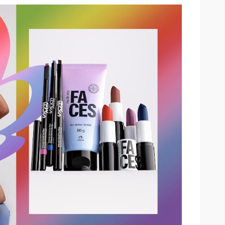
iedra
la pantalla
SALUD
ar sus 25
Elegir mejor: la alimentación
consciente se abre paso
54
55
Andrea Essus
16 horas ago