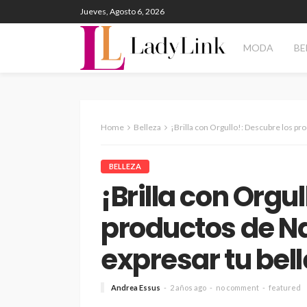
Jueves, Agosto 6, 2026
MODA
BE
Home
Belleza
¡Brilla con Orgullo!: Descubre los productos 
BELLEZA
¡Brilla con Orgu
productos de N
expresar tu bell
Andrea Essus
2 años ago
no comment
featured
ENTERTAINMENT
PANORAM