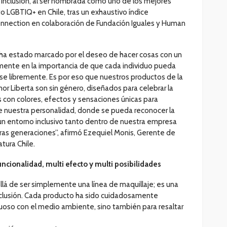
 inclusión, al ser nombrada como uno de los mejores
nto LGBTIQ+ en Chile, tras un exhaustivo índice
Connection en colaboración de Fundación Iguales y Human
ha estado marcado por el deseo de hacer cosas con un
mente en la importancia de que cada individuo pueda
se libremente. Es por eso que nuestros productos de la
or Liberta son sin género, diseñados para celebrar la
 con colores, efectos y sensaciones únicas para
de nuestra personalidad, donde se pueda reconocer la
n entorno inclusivo tanto dentro de nuestra empresa
ras generaciones”, afirmó Ezequiel Monis, Gerente de
tura Chile.
uncionalidad, multi efecto y multi posibilidades
llá de ser simplemente una línea de maquillaje; es una
inclusión. Cada producto ha sido cuidadosamente
tuoso con el medio ambiente, sino también para resaltar