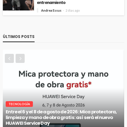
entrenamiento
Andrea Essus
2 días ago
ÚLTIMOS POSTS
VITRINA
McKay entregó el primer auto híbrido de su gran
concurso