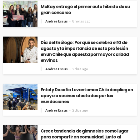
McKay entregó el primer auto híbrido de su
gran concurso
Andrea Essus
8 horas ago
Día del Enólogo: Por qué se celebra el 10 de
agosto y la importancia de esta profesión
en un Chile que apuesta por mayor calidad
en vinos
Andrea Essus
2 días ago
Entel y Desafío Levantemos Chile despliegan
apoyo a vecinos afectados por las
inundaciones
Andrea Essus
2 días ago
Crece tendencia de gimnasios como lugar
para compartir en comunidad, junto al