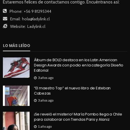
Estaremos felices de contactarnos contigo. Encuéntranos así:
Phone:
+56 9 81295344
Email:
hola@ladylink.cl
Website:
Ladylink.cl
LO MÁS LEÍDO
Álbum de BOLD destaca en los Latin American
Design Awards con podio en la categoría Diseño
Editorial
3 años ago
“El maestro Top” el nuevo libro de Esteban
Cabezas
3 años ago
¡Se reveló el misterio! María Pombo llega a Chile
para colaborar con Tiendas Paris y Alaniz
1 año ago