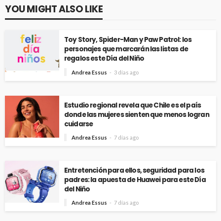
YOU MIGHT ALSO LIKE
Toy Story, Spider-Man y Paw Patrol: los
personajes que marcarán las listas de
regalos este Día del Niño
Andrea Essus
3 días ago
Estudio regional revela que Chile es el país
donde las mujeres sienten que menos logran
cuidarse
Andrea Essus
7 días ago
Entretención para ellos, seguridad para los
padres: la apuesta de Huawei para este Día
del Niño
Andrea Essus
7 días ago