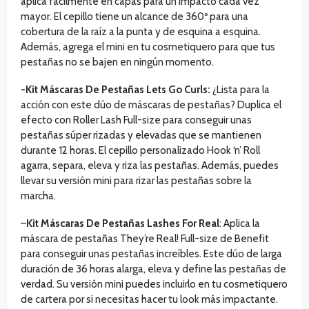
aplica fácilmente en capas para un impacto cada vez
mayor. El cepillo tiene un alcance de 360º para una
cobertura de la raíz a la punta y de esquina a esquina.
Además, agrega el mini en tu cosmetiquero para que tus
pestañas no se bajen en ningún momento.
-Kit Máscaras De Pestañas Lets Go Curls:
¿Lista para la
acción con este dúo de máscaras de pestañas? Duplica el
efecto con Roller Lash Full-size para conseguir unas
pestañas súper rizadas y elevadas que se mantienen
durante 12 horas. El cepillo personalizado Hook ‘n’ Roll
agarra, separa, eleva y riza las pestañas. Además, puedes
llevar su versión mini para rizar las pestañas sobre la
marcha.
–
Kit Máscaras De Pestañas Lashes For Real
: Aplica la
máscara de pestañas They’re Real! Full-size de Benefit
para conseguir unas pestañas increíbles. Este dúo de larga
duración de 36 horas alarga, eleva y define las pestañas de
verdad. Su versión mini puedes incluirlo en tu cosmetiquero
de cartera por si necesitas hacer tu look más impactante.