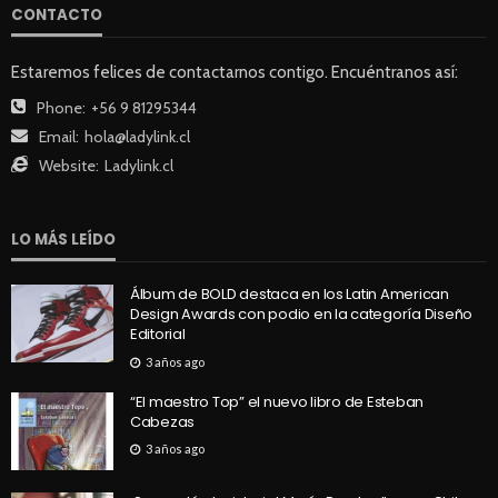
CONTACTO
Estaremos felices de contactarnos contigo. Encuéntranos así:
Phone:
+56 9 81295344
Email:
hola@ladylink.cl
Website:
Ladylink.cl
LO MÁS LEÍDO
Álbum de BOLD destaca en los Latin American
Design Awards con podio en la categoría Diseño
Editorial
3 años ago
“El maestro Top” el nuevo libro de Esteban
Cabezas
3 años ago