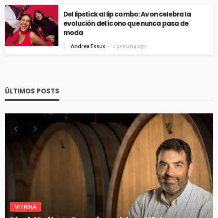
Del lipstick al lip combo: Avon celebra la
evolución del ícono que nunca pasa de
moda
Andrea Essus
1 semana ago
ÚLTIMOS POSTS
VITRINA