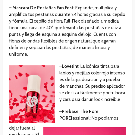
–
Mascara De Pestañas Fan Fest:
Expande, multiplica y
amplifica tus pestañas durante 24 horas gracias a su cepillo
y fórmula. El cepillo de fibra Full-Flex diseñado a medida
tiene una curva de 40° que levanta las pestañas de raíz a
punta y llega de esquina a esquina del ojo. Cuenta con
fibras de ondas flexibles de origen natural que agarran,
definen y separan las pestañas, de manera limpia y
uniforme.
–
Lovetint
: La icónica tinta para
labios y mejillas color rojo intenso
es de larga duración y a prueba
de manchas. Su preciso aplicador
se desliza fácilmente por tu boca
y cara para dar un look increíble
–
Prebase The Pore
POREfessional:
No podíamos
dejar fuera al
rey de reyes. El