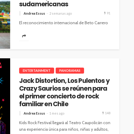
sudamericanas
91
Andrea Essus
2 semanas ago
El reconocimiento internacional de Beto Carrero
World, la creciente conectividad aérea y la
diversidad de atractivos consolidan a Santa
Catarina...
ENTERTAINMENT
PANORAMAS
Jack Distortion, Los Pulentos y
Crazy Saurios se reúnen para
el primer concierto de rock
familiar en Chile
148
Andrea Essus
1 mes ago
Kids Rock Festival llegará al Teatro Caupolicán con
una experiencia única para niños, niñas y adultos,