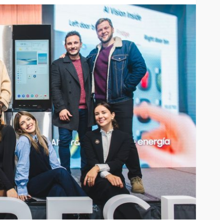
iedra
la pantalla
SALUD
ar sus 25
Elegir mejor: la alimentación
consciente se abre paso
54
55
Andrea Essus
15 horas ago