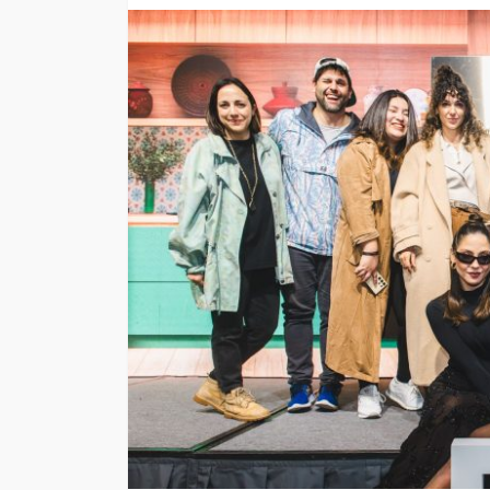
“Harry Potter y la p
filosofal” vuelve a 
grande para celebr
años
Andrea Essus
1 día ago