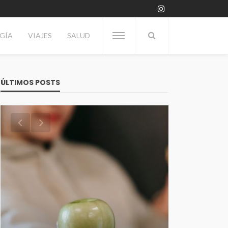
GÍA
VIAJES
SALUD
ÚLTIMOS POSTS
VITRINA
Día del Enólogo: Por qué se
TECNOLOGÍA