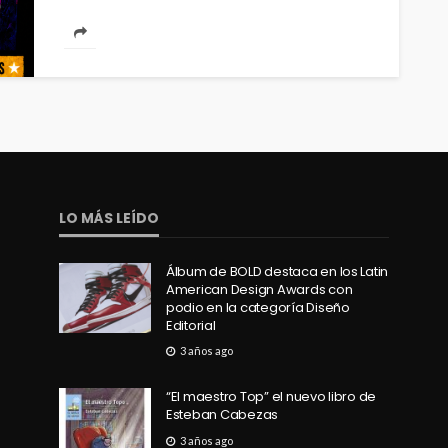
combinando música en vivo,...
LO MÁS LEÍDO
Álbum de BOLD destaca en los Latin
American Design Awards con
podio en la categoría Diseño
Editorial
3 años ago
“El maestro Top” el nuevo libro de
Esteban Cabezas
3 años ago