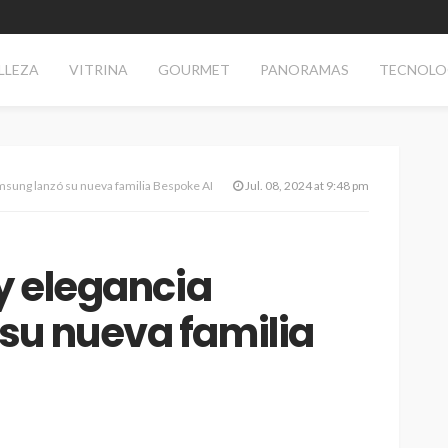
LLEZA
VITRINA
GOURMET
PANORAMAS
TECNOLO
amsung lanzó su nueva familia Bespoke AI
Jul. 08, 2024 at 9:48 pm
 y elegancia
su nueva familia
AS