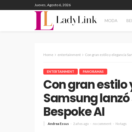
Jueves, Agosto 6, 2026
MODA
BE
Home
entertainment
Con gran estilo y elegancia S
ENTERTAINMENT
PANORAMAS
Con gran estilo
Samsung lanzó 
Bespoke AI
Andrea Essus
2 años ago
no comment
No tags
ENTERTAINMENT
PANORAM