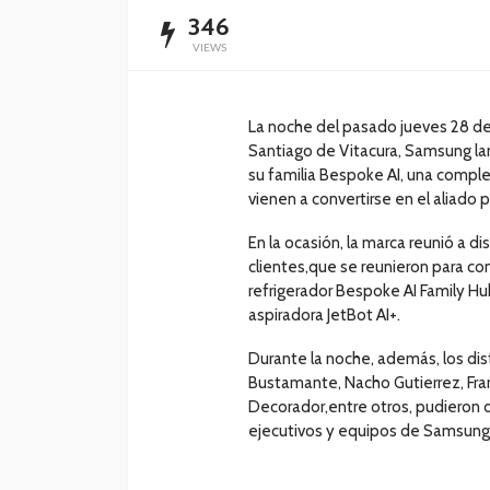
346
VIEWS
La noche del pasado jueves 28 de 
Santiago de Vitacura, Samsung l
su familia Bespoke AI, una completa
vienen a convertirse en el aliado p
En la ocasión, la marca reunió a di
clientes,que se reunieron para con
refrigerador Bespoke AI Family Hu
aspiradora JetBot AI+.
Durante la noche, además, los dis
Bustamante, Nacho Gutierrez, Fran
Decorador,entre otros, pudieron d
ejecutivos y equipos de Samsung