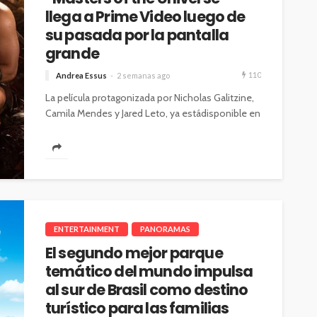
llega a Prime Video luego de
su pasada por la pantalla
grande
110
Andrea Essus
2 semanas ago
La película protagonizada por Nicholas Galitzine,
Camila Mendes y Jared Leto, ya estádisponible en
la plataforma de streaming. Tras llevar...
ENTERTAINMENT
PANORAMAS
El segundo mejor parque
temático del mundo impulsa
al sur de Brasil como destino
turístico para las familias