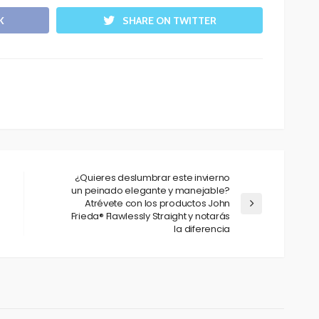
K
SHARE ON TWITTER
¿Quieres deslumbrar este invierno
un peinado elegante y manejable?
Atrévete con los productos John
Frieda® Flawlessly Straight y notarás
la diferencia