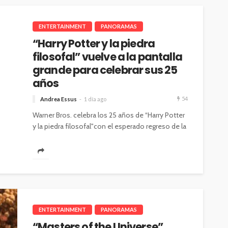
ENTERTAINMENT
PANORAMAS
“Harry Potter y la piedra
filosofal” vuelve a la pantalla
grande para celebrar sus 25
años
54
Andrea Essus
1 día ago
Warner Bros. celebra los 25 años de “Harry Potter
y la piedra filosofal"con el esperado regreso de la
película a...
ENTERTAINMENT
PANORAMAS
“Masters of the Universe”