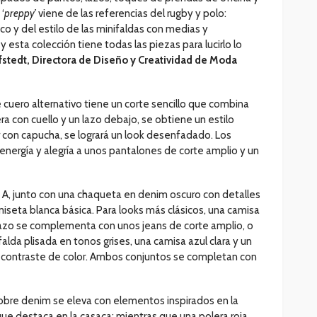
‘
preppy’
viene de las referencias del rugby y polo:
co y del estilo de las minifaldas con medias y
y esta colección tiene todas las piezas para lucirlo lo
fstedt, Directora de Diseño y Creatividad de Moda
e cuero alternativo tiene un corte sencillo que combina
era con cuello y un lazo debajo, se obtiene un estilo
 con capucha, se logrará un look desenfadado. Los
nergía y alegría a unos pantalones de corte amplio y un
ea A, junto con una chaqueta en denim oscuro con detalles
miseta blanca básica. Para looks más clásicos, una camisa
lazo se complementa con unos jeans de corte amplio, o
lda plisada en tonos grises, una camisa azul clara y un
un contraste de color. Ambos conjuntos se completan con
sobre denim se eleva con elementos inspirados en la
que destaca en la casaca; mientras que una polera roja