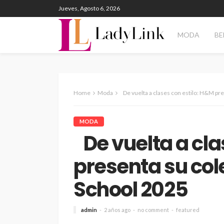
Jueves, Agosto 6, 2026
MODA
BE
Home
Moda
De vuelta a clases con estilo: H&M pre
MODA
De vuelta a cla
presenta su col
School 2025
admin
2 años ago
no comment
featured
ENTERTAINMENT
PANORAM