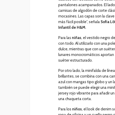
pantalones acampanados. El lado 
camisas de algodón de corte clási
mocasines. Las capas son la clave 
más fácil posible”, señala
Sofia Lö
Infantil de H&M
.
Para las
niñas
, el vestido negro d
con todo. Al utilizarlo con una pol
dulce, mientras que con un suéter
lunares monocromáticos aportan e
suéter estructurado.
Por otro lado, la minifalda de lín
brillantes, se combina con una ca
azul con mangas tipo globo y un 
también se puede elegir una minifa
jersey rojo vibrante para añadir 
una chaqueta corta.
Para los
niños
, el look de denim 
ropa de oficina y un cuello negro 