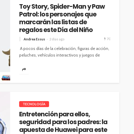
Toy Story, Spider-Man y Paw
Patrol: los personajes que
marcarán las listas de
regalos este Día del Niño
70
Andrea Essus
2 días ago
A pocos días de la celebración, figuras de acción,
peluches, vehículos interactivos y juegos de
mesa inspirados en estas franquicias...
TECNOLOGÍA
Entretención para ellos,
seguridad para los padres: la
apuesta de Huawei para este