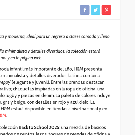
ca y moderna, ideal para un regreso a clases cómodo y lleno
 minimalista y detalles divertidos, la colección estará
onal y en la página web.
da infantil más importante del año, H&M presenta
o minimalista y detalles divertidos, la línea combina
reppy’
(elegante y juvenil).
Entre las prendas destacan
ativo; chaquetas inspiradas en la ropa de oficina, una
ilo rugby y piezas en denim. La paleta de colores incluye
ris y beige, con detalles en rojo y azul cielo. La
H&M estará disponible en tiendas a nivel nacional y en
 H&M
.
 colección
Back to School 2025
: una mezcla de básicos
pados de puntos, lazos, toques de prendas de oficina y