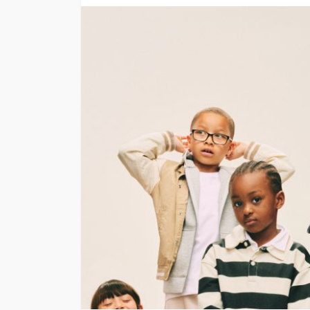
“Harry Potter y la p
filosofal” vuelve a 
grande para celebr
años
Andrea Essus
1 día ago