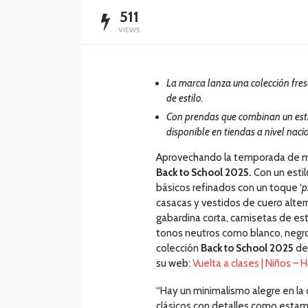
511
VIEWS
La marca lanza una colección fres
de estilo.
Con prendas que combinan un estilo
disponible en tiendas a nivel naci
Aprovechando la temporada de mo
Back to School 2025.
Con un estil
básicos refinados con un toque ‘
p
casacas y vestidos de cuero altern
gabardina corta, camisetas de est
tonos neutros como blanco, negro, g
colección
Back to School 2025
de 
su web:
Vuelta a clases | Niños –
“Hay un minimalismo alegre en la
clásicos con detalles como estam