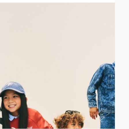
iedra
la pantalla
SALUD
ar sus 25
Elegir mejor: la alimentación
consciente se abre paso
54
44
Andrea Essus
8 horas ago