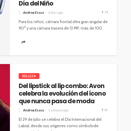
Día del Niño
74
Andrea Essus
6 días ago
Para los niños, cámara frontal ultra gran angular de
110° y una cámara trasera de 13 MP, más de 100
esferas...
BELLEZA
Del lipstick al lip combo: Avon
celebra la evolución del ícono
que nunca pasa de moda
81
Andrea Essus
1 semana ago
El 29 de Julio se celebra el Día Internacional del
Labial, desde sus orígenes como símbolode