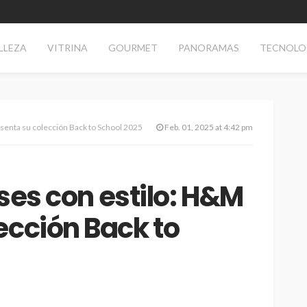
LLEZA
VITRINA
GOURMET
PANORAMAS
TECNOLO
senta su colección Back to School 2025
Feb. 01, 2025 at 4:42 pm
ses con estilo: H&M
ección Back to
AS