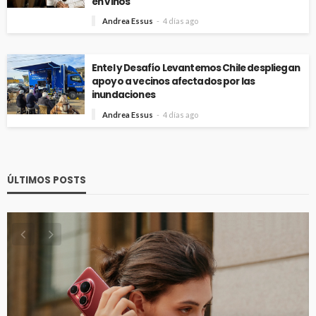
en vinos
Andrea Essus
4 días ago
Entel y Desafío Levantemos Chile despliegan
apoyo a vecinos afectados por las
inundaciones
Andrea Essus
4 días ago
ÚLTIMOS POSTS