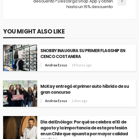
descuento? Descarga Shop App y obtén
hasta un 15% descuento
YOU MIGHT ALSO LIKE
SNOBBY INAUGURA SU PRIMER FLAGSHIP EN
CENCO COSTANERA
Andrea Essus
18 horas ago
McKay entregó el primer auto híbrido de su
gran concurso
Andrea Essus
2 días ago
Día del Enólogo: Por qué se celebra el 10 de
agosto y la importancia de esta profesión
en un Chile que apuesta por mayor calidad