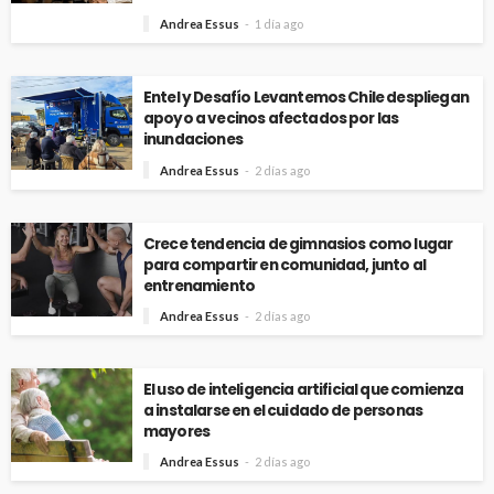
Andrea Essus
1 día ago
Entel y Desafío Levantemos Chile despliegan
apoyo a vecinos afectados por las
inundaciones
Andrea Essus
2 días ago
Crece tendencia de gimnasios como lugar
para compartir en comunidad, junto al
entrenamiento
Andrea Essus
2 días ago
El uso de inteligencia artificial que comienza
a instalarse en el cuidado de personas
mayores
Andrea Essus
2 días ago