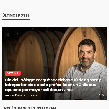
ÚLTIMOS POSTS
VITRINA
Día del Enólogo: Por qué se celebra el 10 de agosto y
la importancia de esta profesión en un Chile que
apuesta por mayor calidad en vinos
72
Andrea Essus
1 día ago
ENCUÉNTRANOS EN INSTAGRAM