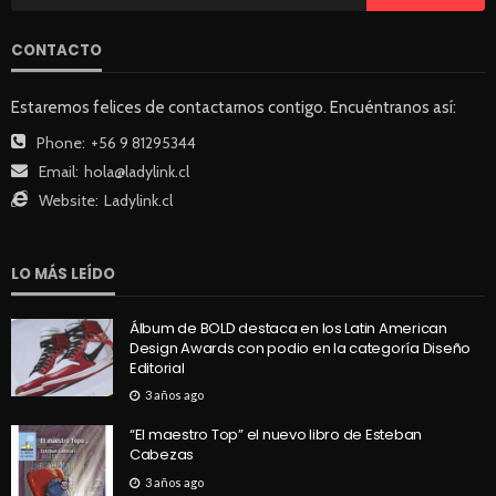
CONTACTO
Estaremos felices de contactarnos contigo. Encuéntranos así:
Phone:
+56 9 81295344
Email:
hola@ladylink.cl
Website:
Ladylink.cl
LO MÁS LEÍDO
Álbum de BOLD destaca en los Latin American
Design Awards con podio en la categoría Diseño
Editorial
3 años ago
“El maestro Top” el nuevo libro de Esteban
Cabezas
3 años ago