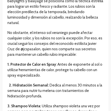
babylights y balayage se posiciona como la técnica estrella
para lograr un estilo fresco y radiante. Los rubios son la
elección predilecta de la temporada, brindando
luminosidad y dimensión al cabello, realzando la belleza
natural.
No obstante, el intenso sol veraniego puede afectar
cualquier color, y los rubios no son la excepción. Por eso, es
crucial seguir los consejos del reconocido estilista Javier
Cruz de @jcspasalon, quien nos comparte sus secretos
para mantener un cabello rubio impecable:
1. Protector de Calor en Spray
: Antes de exponerte al sol o
utilizar herramientas de calor, protege tu cabello con un
spray especializado.
2. Hidratación Semanal:
Dedica al menos 30 minutos a la
semana para nutrir tu melena con tratamientos de
hidratación profunda.
3. Shampoo Violeta:
Utiliza shampoo violeta una vez por