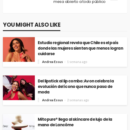
mesa abierto a todo público
YOU MIGHT ALSO LIKE
Estudio regional revela que Chile es el país
donde las mujeres sienten que menos logran
cuidarse
Andrea Essus
1 semana ago
Del lipstick al lip combo: Avon celebra la
evolución del ícono que nunca pasa de
moda
Andrea Essus
2 semanas ago
Mitopure® llega al skincare de lujo de la
mano de Lancôme