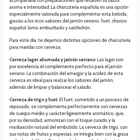
acompañarla con preparaciones que resalten su sabor,
aroma e intensidad. La charcutería española es una opción
especialmente valorada para complementar esta bebida,
gracias a los ricos sabores del jamón serrano, fuet, chorizo
español, lomo embuchado y salchichón.
Para este día, te dejamos distintas opciones de charcutería
para maridar con cerveza:
Cerveza lager ahumada y jamón serrano:
Las lager son
por excelencia el complemento perfecto para el jamón
serrano. La combinación del amargor y la acidez de esta
cerveza es ideal para realzar los sabores del jamón,
además de limpiar y balancear el salado.
Cerveza de trigo y fuet:
El fuet, sometido a un proceso de
reposado, se complementa perfectamente con cervezas
de cuerpo medio y carácter ligeramente aromático, que,
por su densidad, armonizan con el toque curado y la
maduración natural del embutido. La cerveza de trigo, con
sus notas de frutas y especias, se integra bien con la grasa