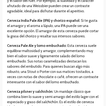
y el sabor del fuet. Por ejemplo, la suavidad y el carácter
afrutado de una Weissbier pueden crear un contraste
agradable, ideal para disfrutar durante el aperitivo.
Cerveza India Pale Ale (IPA) y chorizo español:
Si te gusta
el amargor y el aroma a lúpulo, una IPA puede ser una
excelente opción. El amargor de esta cerveza puede cortar
la grasa del chorizo y resaltar sus intensos sabores.
Cerveza Pale Ale y lomo embuchado:
Esta cerveza suele
equilibrar maltosidad y amargor, complementando muy
bien el sabor suave y ligeramente salado del lomo
embuchado. Sus notas caramelizadas destacan los
sabores del embutido. Para quienes buscan algo más
robusto, una Stout o Porter con sus matices tostados, a
veces con notas de chocolate o café, ofrecen un contraste
interesante con el sabor del lomo embuchado.
Cerveza pilsner y salchichón:
Un maridaje clásico que
combina bien lo suave y semi amargo del estilo lager con el
especiado y graso del salchichón. Es el estilo de cerveza