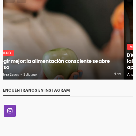
VITRINA
Día del Enólogo: Por qué se celebra el 10 de agosto y
la importancia de esta profesión en un Chile que
apuesta por mayor calidad en vinos
72
Andrea Essus
1 día ago
ENCUÉNTRANOS EN INSTAGRAM