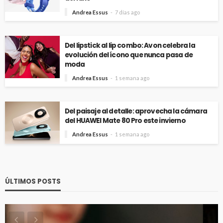
Andrea Essus
7 días ago
Del lipstick al lip combo: Avon celebra la
evolución del ícono que nunca pasa de
moda
Andrea Essus
1 semana ago
Del paisaje al detalle: aprovecha la cámara
del HUAWEI Mate 80 Pro este invierno
Andrea Essus
1 semana ago
ÚLTIMOS POSTS