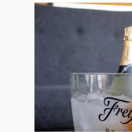
SALUD
5 decisiones que m
diferencia en tu bi
Andrea Essus
14 horas ago