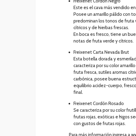
Freixenet Cordón Negro
Este es el cava más vendido en
Posee un amarillo pálido con to
predominan los tonos de fruta v
cítricos y de hierbas frescas.
En boca es fresco, tiene un bu
notas de fruta verde y cítricos.
Freixenet Carta Nevada Brut
Esta botella dorada y esmerila
caracteriza por su color amarill
fruta fresca, sutiles aromas cí
carbónica, posee buena estruct
equilibrio acidez-cuerpo, fres
final.
Freixenet Cordón Rosado
Se caracteriza por su color frut
frutas rojas, exóticas e higos se
con gustos de frutas rojas.
Para más información ingresa a w