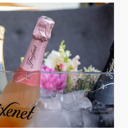
Entre el 6 y el 8 de agosto de
2026: Mica protectora,
limpieza y mano de obra
arcan la
gratis: así será el nuevo
enestar
HUAWEI Service Day
57
53
Andrea Essus
14 horas ago