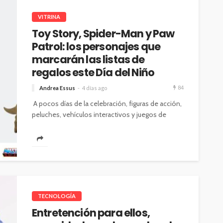
VITRINA
Toy Story, Spider-Man y Paw
Patrol: los personajes que
marcarán las listas de
regalos este Día del Niño
84
Andrea Essus
4 días ago
A pocos días de la celebración, figuras de acción,
peluches, vehículos interactivos y juegos de
mesa inspirados en estas franquicias...
TECNOLOGÍA
Entretención para ellos,