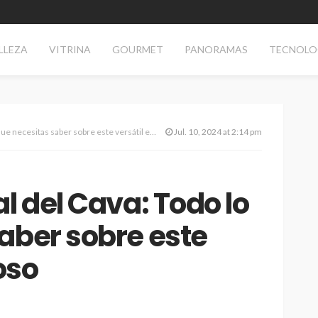
LLEZA
VITRINA
GOURMET
PANORAMAS
TECNOLO
 necesitas saber sobre este versátil espumoso
Jul. 10, 2024 at 2:14 pm
l del Cava: Todo lo
aber sobre este
oso
TECNOLOGÍA