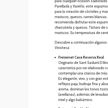
para cualquier ocasión. Elabora
Parellada y Xarel·lo, este espumos
para la creación de cócteles y ma
mariscos, quesos, carnes blancas,
recomienda disfrutar este espum
charcutería y quesos, Tártaro de sa
mariscos. Su temperatura de servi
Descubre a continuación algunos
Vinoteca:
Freixenet Cava Reserva Real
Originario de Sant Sadurní D’Ano
caracteriza por ser elaborado c
contemplar una crianza de más
Es elegante, vivo, y con gran es
reflejos paja, burbuja fina y a
aroma, dominan los tonos tost
(avellanas), además de levadur
miel y algo balsámico.