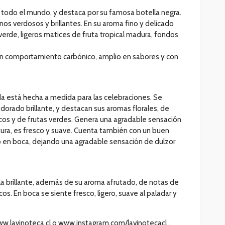
 todo el mundo, y destaca por su famosa botella negra.
nos verdosos y brillantes. En su aroma fino y delicado
erde, ligeros matices de fruta tropical madura, fondos
en comportamiento carbónico, amplio en sabores y con
da está hecha a medida para las celebraciones. Se
o dorado brillante, y destacan sus aromas florales, de
tricos y de frutas verdes. Genera una agradable sensación
ura, es fresco y suave. Cuenta también con un buen
co en boca, dejando una agradable sensación de dulzor
illa brillante, además de su aroma afrutado, de notas de
cos. En boca se siente fresco, ligero, suave al paladar y
ww.lavinoteca.cl o www.instagram.com/lavinotecacl .