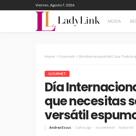
Viernes, Agosto 7, 2026
MODA
BE
Home
Gourmet
Día Internacional del Cava: Todo lo que
GOURMET
Día Internaciona
que necesitas s
versátil espum
Andrea Essus
2 años ago
no comment
featured