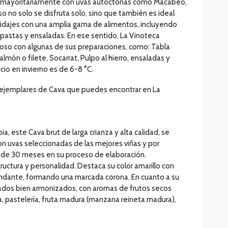
do mayoritariamente con uvas autóctonas como Macabeo,
o no solo se disfruta solo, sino que también es ideal
ridajes con una amplia gama de alimentos, incluyendo
 pastas y ensaladas. En ese sentido, La Vinoteca
oso con algunas de sus preparaciones, como: Tabla
lmón o filete, Socarrat, Pulpo al hierro, ensaladas y
cio en invierno es de 6-8 °C.
 ejemplares de Cava que puedes encontrar en La
ia, este Cava brut de larga crianza y alta calidad, se
on uvas seleccionadas de las mejores viñas y por
 de 30 meses en su proceso de elaboración.
tructura y personalidad. Destaca su color amarillo con
bundante, formando una marcada corona. En cuanto a su
ados bien armonizados, con aromas de frutos secos
a, pastelería, fruta madura (manzana reineta madura),