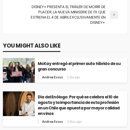
DISNEY+ PRESENTA EL TRÁILER DE MORIR DE
PLACER, LA NUEVA MINISERIE DE FX QUE
ESTRENA EL 4 DE ABRIL EXCLUSIVAMENTE EN
DISNEY+
YOU MIGHT ALSO LIKE
McKay entregó el primer auto híbrido de su
gran concurso
Andrea Essus
1 día ago
Día del Enólogo: Por qué se celebra el 10 de
agosto y la importancia de esta profesión
en un Chile que apuesta por mayor calidad
en vinos
Andrea Essus
3 días ago