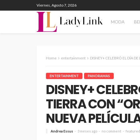
Viernes, Agosto 7, 2026
MODA
BE
Home
entertainment
DISNEY+ CELEBRÓ EL DÍA DE LA TIERRA C
ENTERTAINMENT
PANORAMAS
DISNEY+ CELEBRÓ
TIERRA CON “O
NUEVA PELÍCUL
Andrea Essus
3 meses ago
no comment
feature
TECNOLOGÍA