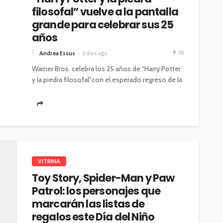
filosofal” vuelve a la pantalla
grande para celebrar sus 25
años
58
Andrea Essus
2 días ago
Warner Bros. celebra los 25 años de “Harry Potter
y la piedra filosofal"con el esperado regreso de la
película a...
VITRINA
Toy Story, Spider-Man y Paw
Patrol: los personajes que
marcarán las listas de
regalos este Día del Niño