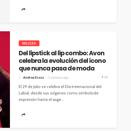
esferas...
BELLEZA
Del lipstick al lip combo: Avon
celebra la evolución del ícono
que nunca pasa de moda
83
Andrea Essus
1 semana ago
El 29 de Julio se celebra el Día Internacional del
Labial, desde sus orígenes como símbolode
expresión hasta el auge...