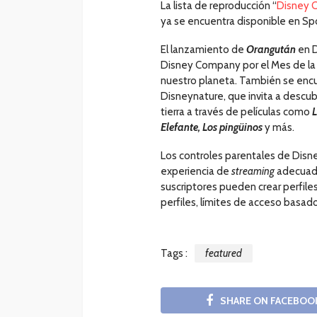
La lista de reproducción “
Disney C
ya se encuentra disponible en Spo
El lanzamiento de
Orangután
en D
Disney Company por el Mes de la Ti
nuestro planeta. También se encu
Disneynature, que invita a descubr
tierra a través de películas como
L
Elefante, Los pingüinos
y más.
Los controles parentales de Disn
experiencia de
streaming
adecuada
suscriptores pueden crear perfile
perfiles, límites de acceso basado
Tags :
featured
SHARE ON FACEBOO