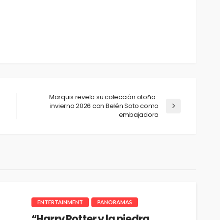
Marquis revela su colección otoño-
invierno 2026 con Belén Soto como
embajadora
ENTERTAINMENT
PANORAMAS
“Harry Potter y la piedra