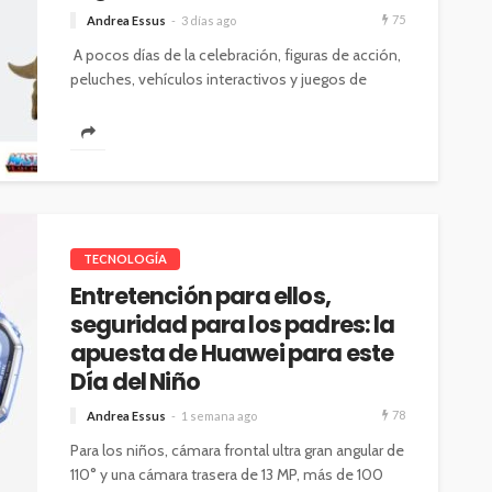
75
Andrea Essus
3 días ago
A pocos días de la celebración, figuras de acción,
peluches, vehículos interactivos y juegos de
mesa inspirados en estas franquicias...
TECNOLOGÍA
Entretención para ellos,
seguridad para los padres: la
apuesta de Huawei para este
Día del Niño
78
Andrea Essus
1 semana ago
Para los niños, cámara frontal ultra gran angular de
110° y una cámara trasera de 13 MP, más de 100