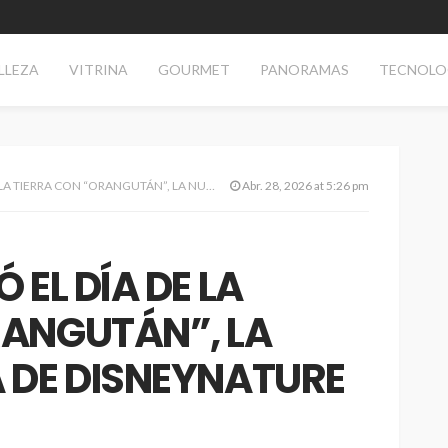
LLEZA
VITRINA
GOURMET
PANORAMAS
TECNOLO
ON “ORANGUTÁN”, LA NUEVA PELÍCULA DE DISNEYNATURE
Abr. 28, 2026 at 5:26 pm
 EL DÍA DE LA
RANGUTÁN”, LA
A DE DISNEYNATURE
d
SALUD