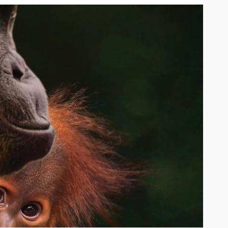
as:
Celulares
Metformina: nuevo estudio
 ruta
profundiza cómo actúa uno
de los tratamientos más
utilizados para la diabetes
82
48
Andrea Essus
2 horas ago