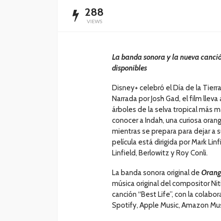
288
VIEWS
La banda sonora y la nueva canció
disponibles
Disney+ celebró el Día de la Tierr
Narrada por Josh Gad, el film llev
árboles de la selva tropical más 
conocer a Indah, una curiosa ora
mientras se prepara para dejar a s
película está dirigida por Mark Lin
Linfield, Berlowitz y Roy Conli.
La banda sonora original de
Orang
música original del compositor N
canción “Best Life”, con la cola
Spotify, Apple Music, Amazon Musi