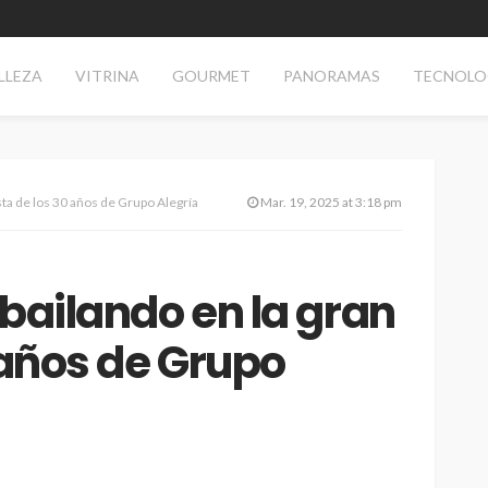
LLEZA
VITRINA
GOURMET
PANORAMAS
TECNOLO
esta de los 30 años de Grupo Alegría
Mar. 19, 2025 at 3:18 pm
ó bailando en la gran
 años de Grupo
TECNOLOGÍA