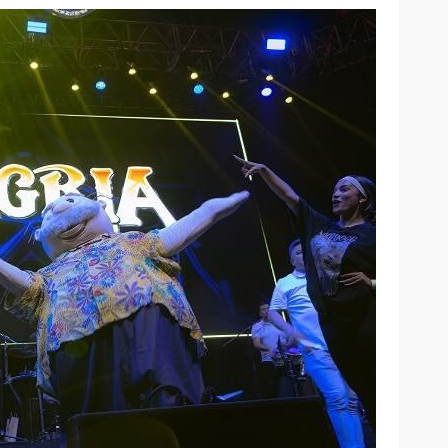
Huawei se suma a los Días
Dobles de Mercado Libre con
rimer auto
buenísimos descuentos en
 concurso
tecnología
71
61
Andrea Essus
16 horas ago