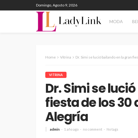
Domingo, Agosto 9, 2026
MODA
BE
Home
Vitrina
Dr. Simi se lució bailando en la gran fi
VITRINA
Dr. Simi se luci
fiesta de los 30
Alegría
admin
1 año ago
no comment
No tags