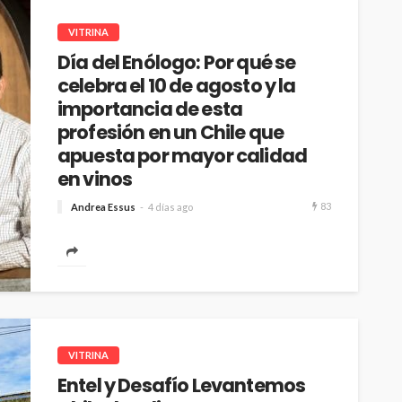
VITRINA
Día del Enólogo: Por qué se
celebra el 10 de agosto y la
importancia de esta
profesión en un Chile que
apuesta por mayor calidad
en vinos
83
Andrea Essus
4 días ago
Marques de Casa Concha destaca la figura de los
enólogos, en un país donde los consumidores
han cambiado sus patrones...
VITRINA
Entel y Desafío Levantemos