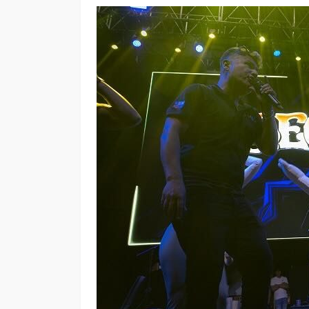
VITRINA
McKay entregó el p
híbrido de su gran
Andrea Essus
2 días ago