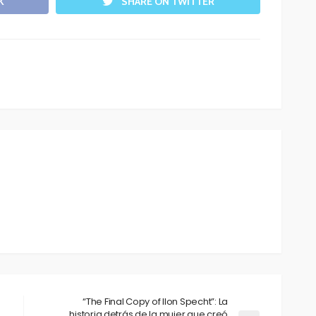
K
SHARE ON TWITTER
“The Final Copy of Ilon Specht”: La
historia detrás de la mujer que creó