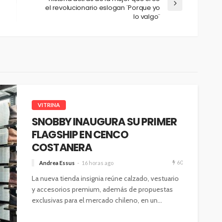
el revolucionario eslogan ¨Porque yo
lo valgo¨
VITRINA
SNOBBY INAUGURA SU PRIMER
FLAGSHIP EN CENCO
COSTANERA
60
Andrea Essus
16 horas ago
La nueva tienda insignia reúne calzado, vestuario
y accesorios premium, además de propuestas
exclusivas para el mercado chileno, en un...