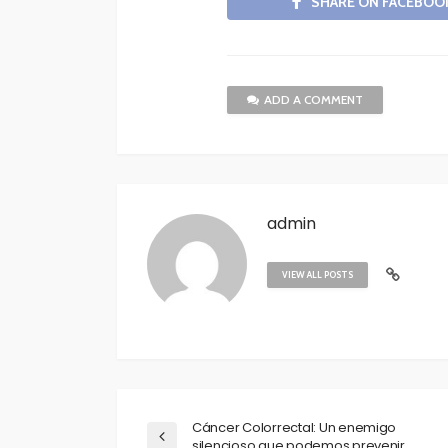
SHARE ON FACEBOO
ADD A COMMENT
admin
VIEW ALL POSTS
Cáncer Colorrectal: Un enemigo
silencioso que podemos prevenir