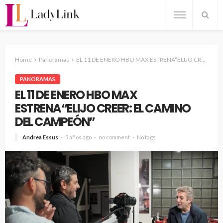
Home
Panoramas
EL 11 DE ENERO HBO MAX ESTRENA“ELIJO CREER: EL CAMINO DEL CAMPEÓN”
PANORAMAS
EL 11 DE ENERO HBO MAX
ESTRENA“ELIJO CREER: EL CAMINO
DEL CAMPEÓN”
Andrea Essus
3 años ago
no comment
No tags