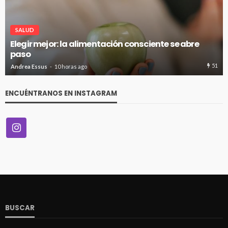
VITRINA
Día del Enólogo: Por qué se celebra el 10 de agosto y
la importancia de esta profesión en un Chile que
apuesta por mayor calidad en vinos
41
Andrea Essus
10 horas ago
ENCUÉNTRANOS EN INSTAGRAM
BUSCAR