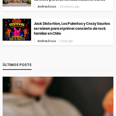
Andrea Essus
2 semanas ago
Jack Distortion, Los Pulentos y Crazy Saurios
se reúnen para el primer concierto de rock
familiar en Chile
Andrea Essus
1 mes ago
ÚLTIMOS POSTS