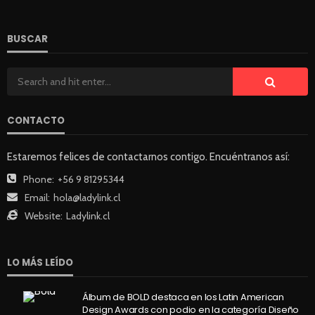
57
Andrea Essus
16 horas ago
BUSCAR
CONTACTO
Estaremos felices de contactarnos contigo. Encuéntranos así:
SALUD
Phone:
+56 9 81295344
Cada minuto cuenta: las señales de un infarto que
Email:
hola@ladylink.cl
no siempre son evidentes
Website:
Ladylink.cl
60
Andrea Essus
16 horas ago
LO MÁS LEÍDO
Álbum de BOLD destaca en los Latin American
Design Awards con podio en la categoría Diseño