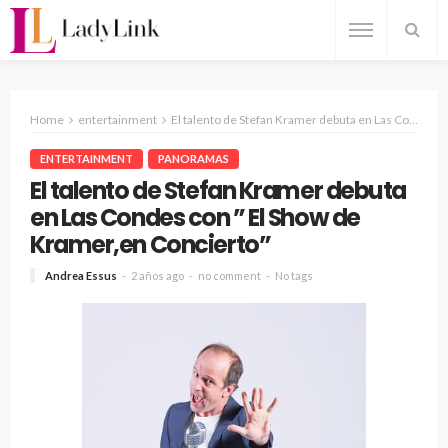
Home
entertainment
El talento de Stefan Kramer debuta en Las Condes con ” El Show de Kramer,en Concierto”
ENTERTAINMENT
PANORAMAS
El talento de Stefan Kramer debuta
en Las Condes con ” El Show de
Kramer,en Concierto”
Andrea Essus
2 años ago
no comment
No tags