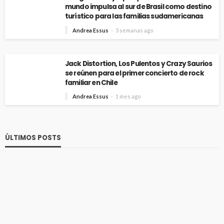
mundo impulsa al sur de Brasil como destino
turístico para las familias sudamericanas
Andrea Essus
3 semanas ago
Jack Distortion, Los Pulentos y Crazy Saurios
se reúnen para el primer concierto de rock
familiar en Chile
Andrea Essus
1 mes ago
ÚLTIMOS POSTS