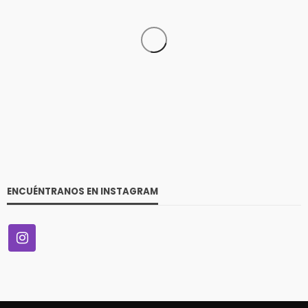
TECNOLOGÍA
Entre el 6 y el 8 de agosto de 2026: Mica protectora,
limpieza y mano de obra gratis: así será el nuevo
HUAWEI Service Day
54
Andrea Essus
16 horas ago
ENCUÉNTRANOS EN INSTAGRAM
VITRINA
McKay entregó el primer auto híbrido de su gran
concurso