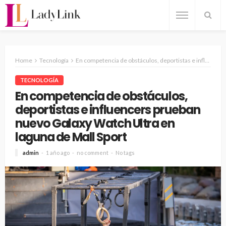
Home
Tecnología
En competencia de obstáculos, deportistas e influencers prueban nuevo Galaxy Watch Ultra en laguna de Mall Sport
TECNOLOGÍA
En competencia de obstáculos,
deportistas e influencers prueban
nuevo Galaxy Watch Ultra en
laguna de Mall Sport
admin
1 año ago
no comment
No tags