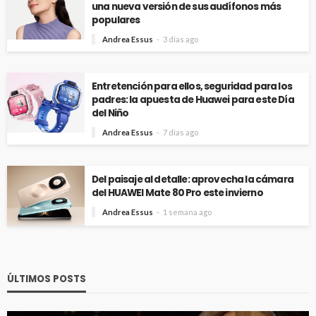
una nueva versión de sus audífonos más
populares
Andrea Essus
3 días ago
Entretención para ellos, seguridad para los
padres: la apuesta de Huawei para este Día
del Niño
Andrea Essus
7 días ago
Del paisaje al detalle: aprovecha la cámara
del HUAWEI Mate 80 Pro este invierno
Andrea Essus
1 semana ago
ÚLTIMOS POSTS