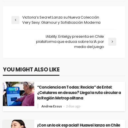
Victoria’s Secret Lanza su Nueva Colección
Very Sexy: Glamour y Sofisticación Moderna
IAbility: Entelgy presenta en Chile
plataforma que educa sobre la IA por
medio del juego
YOU MIGHT ALSO LIKE
“Conciencia en Todas: Recicla” de Entel:
¿Celulares en desuso? Llega la ruta circular a
la Región Metropolitana
Andrea Essus
2 días ago
¡Con un look espacial! Huawei lanza en Chile