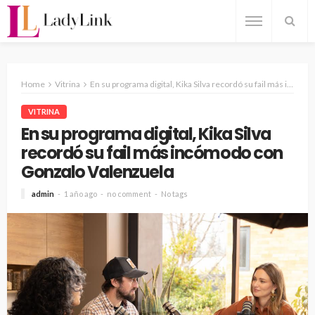
Home
Vitrina
En su programa digital, Kika Silva recordó su fail más incómodo con Gonzalo Valenzuela
VITRINA
En su programa digital, Kika Silva
recordó su fail más incómodo con
Gonzalo Valenzuela
admin
1 año ago
no comment
No tags