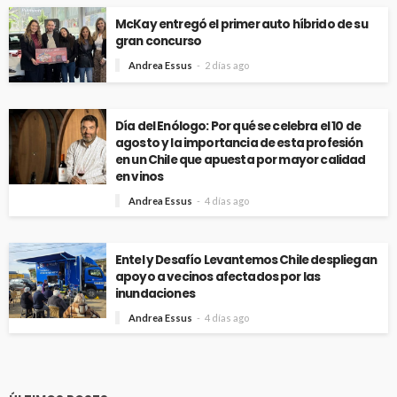
McKay entregó el primer auto híbrido de su
gran concurso
Andrea Essus
2 días ago
Día del Enólogo: Por qué se celebra el 10 de
agosto y la importancia de esta profesión
en un Chile que apuesta por mayor calidad
en vinos
Andrea Essus
4 días ago
Entel y Desafío Levantemos Chile despliegan
apoyo a vecinos afectados por las
inundaciones
Andrea Essus
4 días ago