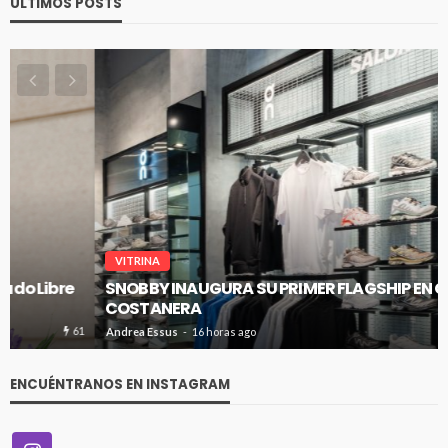
ÚLTIMOS POSTS
VITRINA
SNOBBY INAUGURA SU PRIMER FLAGSHIP EN CENCO
COSTANERA
60
Andrea Essus
16 horas ago
ENCUÉNTRANOS EN INSTAGRAM