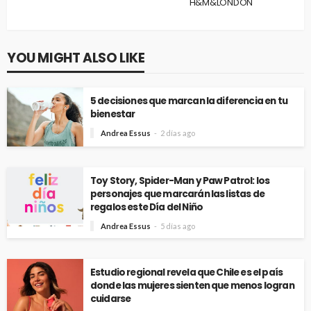
H&M&LONDON
YOU MIGHT ALSO LIKE
5 decisiones que marcan la diferencia en tu
bienestar
Andrea Essus
2 días ago
Toy Story, Spider-Man y Paw Patrol: los
personajes que marcarán las listas de
regalos este Día del Niño
Andrea Essus
5 días ago
Estudio regional revela que Chile es el país
donde las mujeres sienten que menos logran
cuidarse