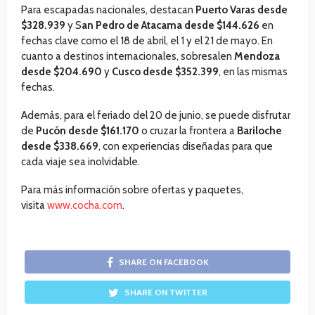
Para escapadas nacionales, destacan
Puerto Varas desde
$328.939
y S
an Pedro de Atacama desde $144.626
en
fechas clave como el 18 de abril, el 1 y el 21 de mayo. En
cuanto a destinos internacionales, sobresalen
Mendoza
desde $204.690
y
Cusco desde $352.399
, en las mismas
fechas.
Además, para el feriado del 20 de junio, se puede disfrutar
de
Pucón desde $161.170
o cruzar la frontera a
Bariloche
desde $338.669
, con experiencias diseñadas para que
cada viaje sea inolvidable.
Para más información sobre ofertas y paquetes,
visita
www.cocha.com
.
SHARE ON FACEBOOK
SHARE ON TWITTER