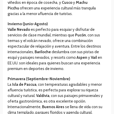
viñedos en época de cosecha, y
Cusco
y
Machu
Picchu
ofrecen una experiencia cultural más tranquila
gracias a la menor afluencia de turistas.
Invierno (Junio-Agosto)
Valle Nevado
es perfecto para esquiar y disfrutar de
servicios de clase mundial, mientras que
Pucón
, con sus
termas y el volcán nevado, ofrece una combinación
espectacular de relajación y aventura. Entre los destinos
internacionales,
Bariloche
deslumbra con sus pistas de
esquí y paisajes nevados, y resorts como
Aspen
y
Vail
en
EE.UU. son ideales para quienes buscan una experiencia
premium en deportes de invierno.
Primavera (Septiembre-Noviembre)
La
Isla de Pascua
, con temperaturas agradables y menor
afluencia turística, es perfecta para explorar su riqueza
cultural y natural.
Valdivia
, con sus paisajes primaverales y
oferta gastronómica, es otra excelente opción.
Internacionalmente,
Buenos Aires
se llena de vida con su
clima templado, parques floridos y agenda cultural,