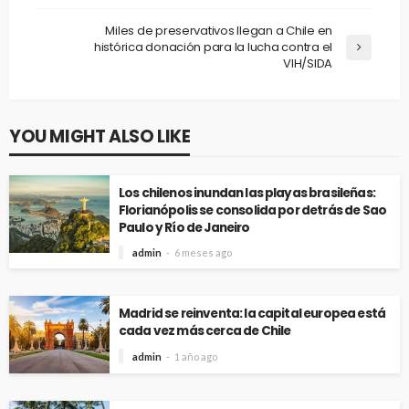
Miles de preservativos llegan a Chile en
histórica donación para la lucha contra el
VIH/SIDA
YOU MIGHT ALSO LIKE
Los chilenos inundan las playas brasileñas:
Florianópolis se consolida por detrás de Sao
Paulo y Río de Janeiro
admin
6 meses ago
Madrid se reinventa: la capital europea está
cada vez más cerca de Chile
admin
1 año ago