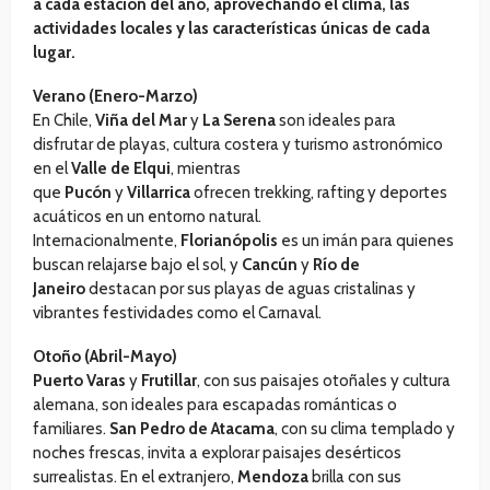
a cada estación del año, aprovechando el clima, las
actividades locales y las características únicas de cada
lugar.
Verano (Enero-Marzo)
En Chile,
Viña del Mar
y
La Serena
son ideales para
disfrutar de playas, cultura costera y turismo astronómico
en el
Valle de Elqui
, mientras
que
Pucón
y
Villarrica
ofrecen trekking, rafting y deportes
acuáticos en un entorno natural.
Internacionalmente,
Florianópolis
es un imán para quienes
buscan relajarse bajo el sol, y
Cancún
y
Río de
Janeiro
destacan por sus playas de aguas cristalinas y
vibrantes festividades como el Carnaval.
Otoño (Abril-Mayo)
Puerto Varas
y
Frutillar
, con sus paisajes otoñales y cultura
alemana, son ideales para escapadas románticas o
familiares.
San Pedro de Atacama
, con su clima templado y
noches frescas, invita a explorar paisajes desérticos
surrealistas. En el extranjero,
Mendoza
brilla con sus