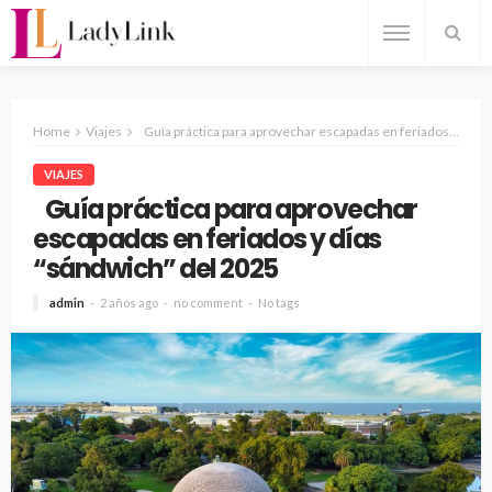
Home
Viajes
Guía práctica para aprovechar escapadas en feriados y días “sándwich” del 2025
VIAJES
Guía práctica para aprovechar
escapadas en feriados y días
“sándwich” del 2025
admin
2 años ago
no comment
No tags