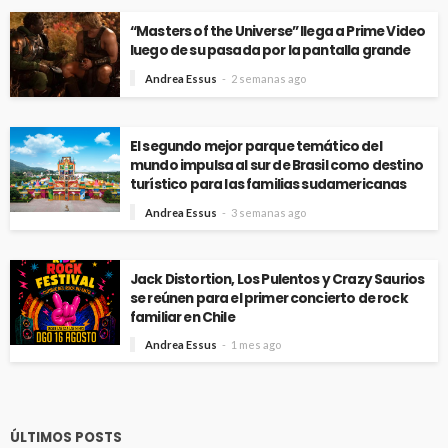
“Masters of the Universe” llega a Prime Video
luego de su pasada por la pantalla grande
Andrea Essus
2 semanas ago
El segundo mejor parque temático del
mundo impulsa al sur de Brasil como destino
turístico para las familias sudamericanas
Andrea Essus
3 semanas ago
Jack Distortion, Los Pulentos y Crazy Saurios
se reúnen para el primer concierto de rock
familiar en Chile
Andrea Essus
1 mes ago
ÚLTIMOS POSTS