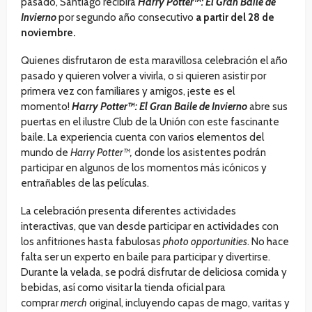
pasado, Santiago recibirá
Harry Potter™: El Gran Baile de
Invierno
por segundo año consecutivo
a partir del 28 de
noviembre.
Quienes disfrutaron de esta maravillosa celebración el año
pasado y quieren volver a vivirla, o si quieren asistir por
primera vez con familiares y amigos, ¡este es el
momento!
Harry Potter™: El Gran Baile de Invierno
abre sus
puertas en el ilustre Club de la Unión con este fascinante
baile. La experiencia cuenta con varios elementos del
mundo de
Harry Potter™,
donde los asistentes podrán
participar en algunos de los momentos más icónicos y
entrañables de las películas.
La celebración presenta diferentes actividades
interactivas, que van desde participar en actividades con
los anfitriones hasta fabulosas
photo opportunities
. No hace
falta ser un experto en baile para participar y divertirse.
Durante la velada, se podrá disfrutar de deliciosa comida y
bebidas, así como visitar la tienda oficial para
comprar
merch
original, incluyendo capas de mago, varitas y