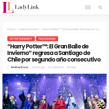
Home
entertainment
“Harry Potter™: El Gran Baile de Invierno” regresa a Santiago de Chile por segundo año consecutivo
ENTERTAINMENT
PANORAMAS
“Harry Potter™: El Gran Baile de
Invierno” regresa a Santiago de
Chile por segundo año consecutivo
Andrea Essus
2 años ago
no comment
No tags