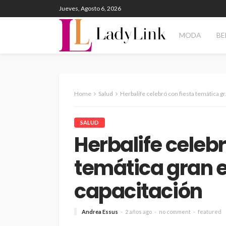
Jueves, Agosto 6, 2026
MODA
BE
Home
Salud
Herbalife celebró con fiesta temática g
SALUD
Herbalife celebr
temática gran 
capacitación
Andrea Essus
2 años ago
no comment
featured
ENTERTAINMENT
PANORAM