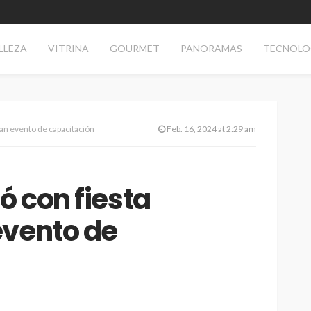
LLEZA
VITRINA
GOURMET
PANORAMAS
TECNOLO
ran evento de capacitación
Feb. 16, 2024 at 2:29 am
ó con fiesta
evento de
AS