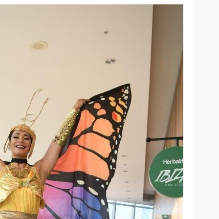
iedra
la pantalla
SALUD
ar sus 25
Elegir mejor: la alimentación
consciente se abre paso
54
52
Andrea Essus
11 horas ago