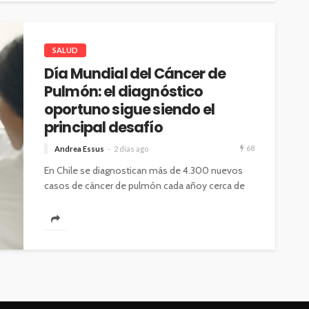
SALUD
Día Mundial del Cáncer de
Pulmón: el diagnóstico
oportuno sigue siendo el
principal desafío
68
Andrea Essus
2 días ago
En Chile se diagnostican más de 4.300 nuevos
casos de cáncer de pulmón cada añoy cerca de
3.600 personas fallecen...