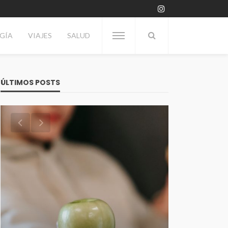
GÍA
VIAJES
SALUD
ÚLTIMOS POSTS
VITRINA
Día del Enólogo: Por qué se
TECNOLOGÍA