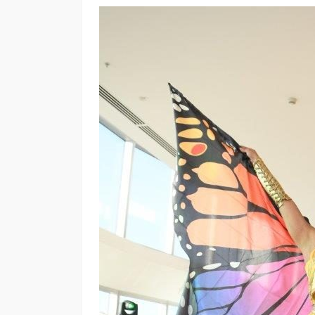
“Harry Potter y la p
filosofal” vuelve a 
grande para celebr
años
Andrea Essus
1 día ago