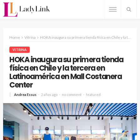
Home
Vitrina
HOKA inaugura su primera tienda física en Chile y la tercera en Latinoamérica en Mall Costanera Center
VITRINA
HOKA inaugura su primera tienda
física en Chile y la tercera en
Latinoamérica en Mall Costanera
Center
Andrea Essus
2 años ago
no comment
featured