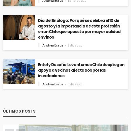
Andrea Essus
15 horas ago
Día del Enólogo: Por qué se celebra el 10 de
agosto y la importancia de esta profesión
en un Chile que apuesta por mayor calidad
en vinos
Andrea Essus
2 días ago
Entel y Desafío Levantemos Chile despliegan
apoyo a vecinos afectados por las
inundaciones
Andrea Essus
3 días ago
ÚLTIMOS POSTS