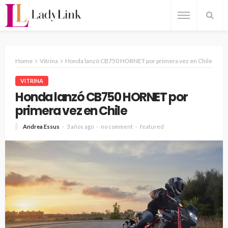
Home
Vitrina
Honda lanzó CB750 HORNET por primera vez en Chile
VITRINA
Honda lanzó CB750 HORNET por
primera vez en Chile
Andrea Essus
3 años ago
no comment
featured