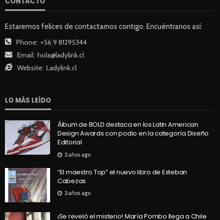
CONTACTO
Estaremos felices de contactarnos contigo. Encuéntranos así:
Phone:
+56 9 81295344
Email:
hola@ladylink.cl
Website:
Ladylink.cl
LO MÁS LEÍDO
Álbum de BOLD destaca en los Latin American
Design Awards con podio en la categoría Diseño
Editorial
3 años ago
“El maestro Top” el nuevo libro de Esteban
Cabezas
3 años ago
¡Se reveló el misterio! María Pombo llega a Chile