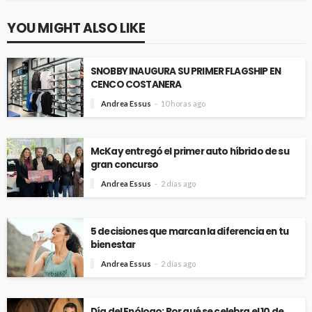
YOU MIGHT ALSO LIKE
SNOBBY INAUGURA SU PRIMER FLAGSHIP EN
CENCO COSTANERA
Andrea Essus
10 horas ago
McKay entregó el primer auto híbrido de su
gran concurso
Andrea Essus
2 días ago
5 decisiones que marcan la diferencia en tu
bienestar
Andrea Essus
2 días ago
Día del Enólogo: Por qué se celebra el 10 de