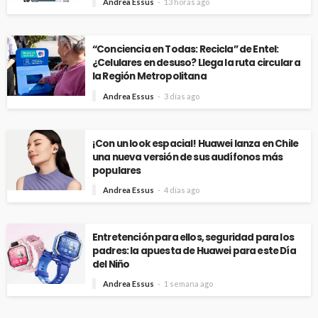
Andrea Essus
13 horas ago
“Conciencia en Todas: Recicla” de Entel:
¿Celulares en desuso? Llega la ruta circular a
la Región Metropolitana
Andrea Essus
3 días ago
¡Con un look espacial! Huawei lanza en Chile
una nueva versión de sus audífonos más
populares
Andrea Essus
4 días ago
Entretención para ellos, seguridad para los
padres: la apuesta de Huawei para este Día
del Niño
Andrea Essus
1 semana ago