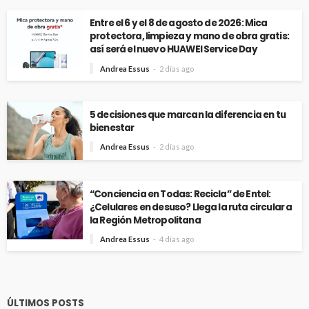
Entre el 6 y el 8 de agosto de 2026: Mica
protectora, limpieza y mano de obra gratis:
así será el nuevo HUAWEI Service Day
Andrea Essus
2 días ago
5 decisiones que marcan la diferencia en tu
bienestar
Andrea Essus
2 días ago
“Conciencia en Todas: Recicla” de Entel:
¿Celulares en desuso? Llega la ruta circular a
la Región Metropolitana
Andrea Essus
4 días ago
ÚLTIMOS POSTS