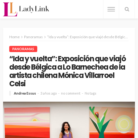
Home
Panoramas
“Ida y vuelta”: Exposición que viajó desde Bélgica a Lo Barnechea de la artista chilena Mónica Villarroel Celsi
PANORAMAS
“Ida y vuelta”: Exposición que viajó
desde Bélgica a Lo Barnechea de la
artista chilena Mónica Villarroel
Celsi
Andrea Essus
3 años ago
no comment
No tags