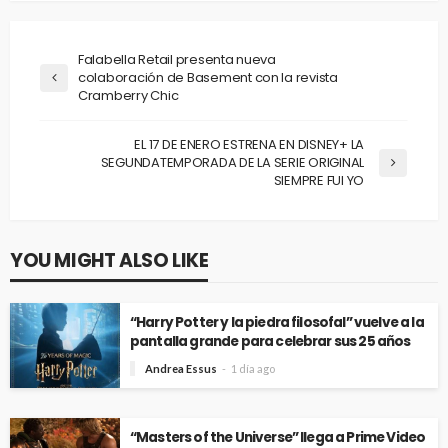
Falabella Retail presenta nueva
colaboración de Basement con la revista
Cramberry Chic
EL 17 DE ENERO ESTRENA EN DISNEY+ LA
SEGUNDATEMPORADA DE LA SERIE ORIGINAL
SIEMPRE FUI YO
YOU MIGHT ALSO LIKE
“Harry Potter y la piedra filosofal” vuelve a la
pantalla grande para celebrar sus 25 años
Andrea Essus
1 día ago
“Masters of the Universe” llega a Prime Video