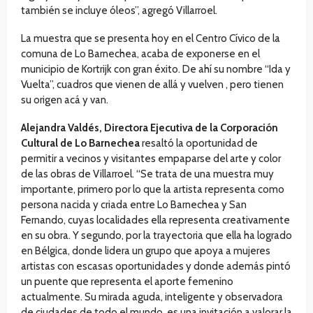
también se incluye óleos”, agregó Villarroel.
La muestra que se presenta hoy en el Centro Cívico de la
comuna de Lo Barnechea, acaba de exponerse en el
municipio de Kortrijk con gran éxito. De ahí su nombre “Ida y
Vuelta”, cuadros que vienen de allá y vuelven , pero tienen
su origen acá y van.
Alejandra Valdés, Directora Ejecutiva de la Corporación
Cultural de Lo Barnechea
resaltó la oportunidad de
permitir a vecinos y visitantes empaparse del arte y color
de las obras de Villarroel. “Se trata de una muestra muy
importante, primero por lo que la artista representa como
persona nacida y criada entre Lo Barnechea y San
Fernando, cuyas localidades ella representa creativamente
en su obra. Y segundo, por la trayectoria que ella ha logrado
en Bélgica, donde lidera un grupo que apoya a mujeres
artistas con escasas oportunidades y donde además pintó
un puente que representa el aporte femenino
actualmente. Su mirada aguda, inteligente y observadora
de ciudades de todo el mundo, es una invitación a valorar la