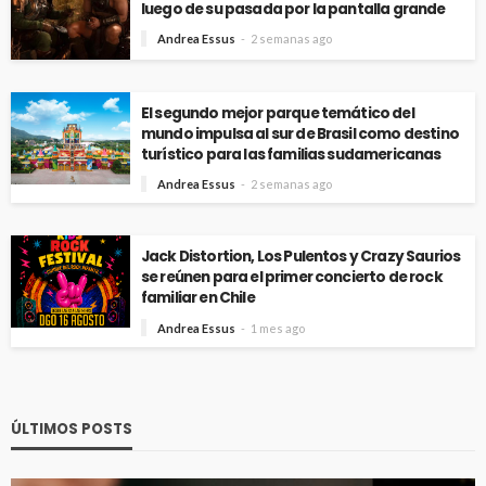
luego de su pasada por la pantalla grande
Andrea Essus
2 semanas ago
El segundo mejor parque temático del
mundo impulsa al sur de Brasil como destino
turístico para las familias sudamericanas
Andrea Essus
2 semanas ago
Jack Distortion, Los Pulentos y Crazy Saurios
se reúnen para el primer concierto de rock
familiar en Chile
Andrea Essus
1 mes ago
ÚLTIMOS POSTS