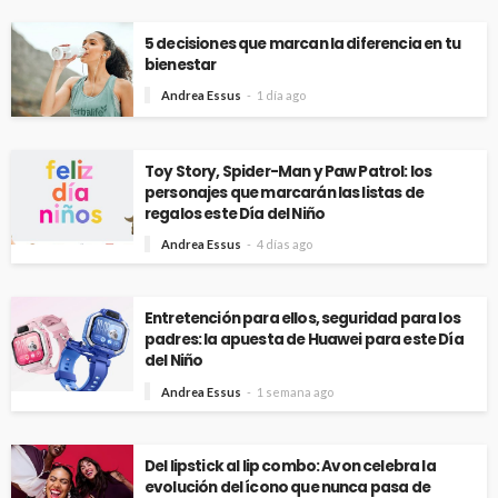
5 decisiones que marcan la diferencia en tu
bienestar
Andrea Essus
1 día ago
Toy Story, Spider-Man y Paw Patrol: los
personajes que marcarán las listas de
regalos este Día del Niño
Andrea Essus
4 días ago
Entretención para ellos, seguridad para los
padres: la apuesta de Huawei para este Día
del Niño
Andrea Essus
1 semana ago
Del lipstick al lip combo: Avon celebra la
evolución del ícono que nunca pasa de