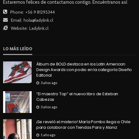
Estaremos felices de contactarnos contigo. Encuéntranos así:
Phone:
+56 9 81295344
Email:
hola@ladylink.cl
Website:
Ladylink.cl
LO MÁS LEÍDO
Álbum de BOLD destaca en los Latin American
Design Awards con podio en la categoría Diseño
Editorial
3 años ago
“El maestro Top” el nuevo libro de Esteban
Cabezas
3 años ago
¡Se reveló el misterio! María Pombo llega a Chile
para colaborar con Tiendas Paris y Alaniz
1 año ago