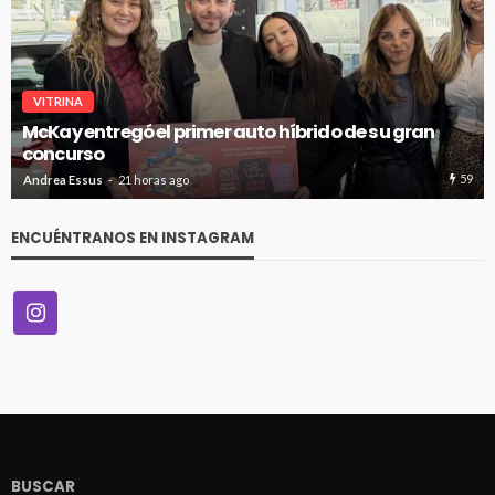
VITRINA
McKay entregó el primer auto híbrido de su gran
concurso
59
Andrea Essus
21 horas ago
ENCUÉNTRANOS EN INSTAGRAM
BUSCAR