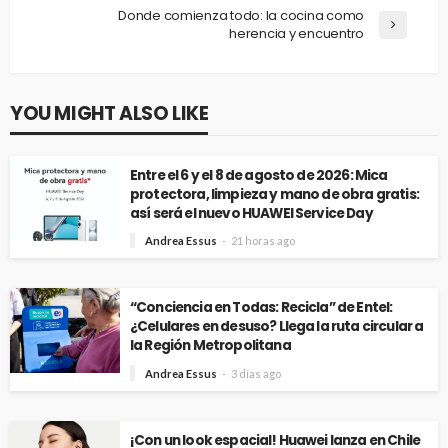
Donde comienza todo: la cocina como
herencia y encuentro
YOU MIGHT ALSO LIKE
Entre el 6 y el 8 de agosto de 2026: Mica
protectora, limpieza y mano de obra gratis:
así será el nuevo HUAWEI Service Day
Andrea Essus
21 horas ago
“Conciencia en Todas: Recicla” de Entel:
¿Celulares en desuso? Llega la ruta circular a
la Región Metropolitana
Andrea Essus
3 días ago
¡Con un look espacial! Huawei lanza en Chile