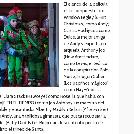
El elenco de la película
está compuesto por
Winslow Fegley (8-Bit
Christmas) como Andy;
Camila Rodríguez como
Dulce, la mejor amiga
de Andy y experta en
arquería; Anthony Joo
(New Amsterdam)
como Lewis, el teórico
de la conspiración Polo
Norte; Imogen Cohen
(Los padrinos mágicos)
como Hay-Yoon, la
s; Clara Stack (Hawkeye) como Rose, la que habla con
IAJE EN EL TIEMPO) como Jon Anthony, un maestro del
able y encantador Albert; y Madilyn Kellam (Afterwalker)
 Andy, una habilidosa gimnasta que busca recuperar la
ler (Baby Daddy) es Bruno, un descontento piloto de
sto el trineo de Santa.