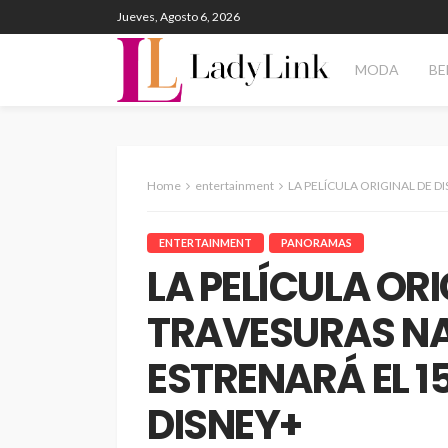
Jueves, Agosto 6, 2026
MODA
BE
Home
entertainment
LA PELÍCULA ORIGINAL DE DISNEY TRAVESUR
ENTERTAINMENT
PANORAMAS
LA PELÍCULA ORI
TRAVESURAS N
ESTRENARÁ EL 15
DISNEY+
ENTERTAINMENT
PANORAM