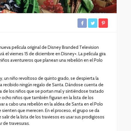
a nueva película original de Disney Branded Television
l viernes 15 de diciembre en Disney+. La película gira
niños aventureros que planean una rebelión en el Polo
n niño revoltoso de quinto grado, se despierta la
a recibido ningún regalo de Santa. Dándose cuenta de
ta de los niños que se portan mal y sintiéndose tratado
 ocho niños que también figuran en la lista de los
var a cabo una rebelión en la aldea de Santa en el Polo
ue sienten que merecen. En el proceso, el grupo se da
alir de la lista de los traviesos es usar sus prodigiosos
ar de travesuras.