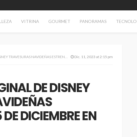
LLEZA
VITRINA
GOURMET
PANORAMAS
TECNOLO
AS NAVIDEÑAS ESTRENARÁ EL 15 DE DICIEMBRE EN DISNEY+
Dic. 11, 2023 at 2:15 pm
GINAL DE DISNEY
AVIDEÑAS
 DE DICIEMBRE EN
AS