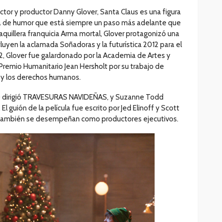
ctor y productor Danny Glover, Santa Claus es una figura
a de humor que está siempre un paso más adelante que
aquillera franquicia Arma mortal, Glover protagonizó una
cluyen la aclamada Soñadoras y la futurística 2012 para el
2, Glover fue galardonado por la Academia de Artes y
Premio Humanitario Jean Hersholt por su trabajo de
a y los derechos humanos.
ores) dirigió TRAVESURAS NAVIDEÑAS, y Suzanne Todd
l guión de la película fue escrito por Jed Elinoff y Scott
 también se desempeñan como productores ejecutivos.