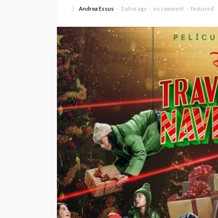
Andrea Essus
3 años ago
no comment
featured
“Harry Potter y la p
filosofal” vuelve a 
grande para celebr
años
Andrea Essus
1 día ago