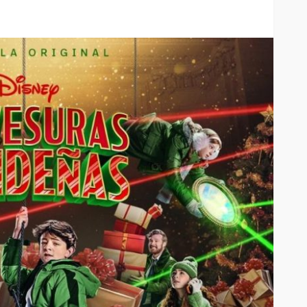
iedra
la pantalla
SALUD
ar sus 25
Elegir mejor: la alimentación
consciente se abre paso
54
42
Andrea Essus
7 horas ago