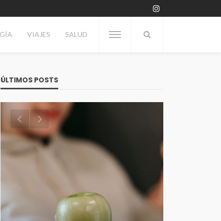
GÍA
VIAJES
SALUD
ÚLTIMOS POSTS
VITRINA
Día del Enólogo: Por qué se
TECNOLOGÍA