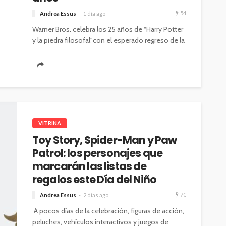
54
Andrea Essus
1 día ago
Warner Bros. celebra los 25 años de “Harry Potter
y la piedra filosofal"con el esperado regreso de la
película a...
VITRINA
Toy Story, Spider-Man y Paw
Patrol: los personajes que
marcarán las listas de
regalos este Día del Niño
70
Andrea Essus
2 días ago
A pocos días de la celebración, figuras de acción,
peluches, vehículos interactivos y juegos de