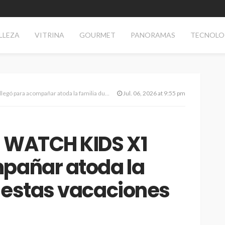
LLEZA
VITRINA
GOURMET
PANORAMAS
TECNOLO
ar atoda la familia durante estas vacaciones de invierno
Jul. 06, 2026 at 9:55 pm
I WATCH KIDS X1
mpañar atoda la
 estas vacaciones
AS