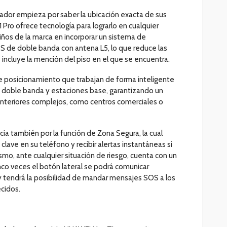
dador empieza por saber la ubicación exacta de sus
Pro ofrece tecnología para lograrlo en cualquier
 niños de la marca en incorporar un sistema de
S de doble banda con antena L5, lo que reduce las
 e incluye la mención del piso en el que se encuentra.
posicionamiento que trabajan de forma inteligente
 de doble banda y estaciones base, garantizando un
 interiores complejos, como centros comerciales o
ia también por la función de Zona Segura, la cual
clave en su teléfono y recibir alertas instantáneas si
mismo, ante cualquier situación de riesgo, cuenta con un
nco veces el botón lateral se podrá comunicar
 tendrá la posibilidad de mandar mensajes SOS a los
cidos.