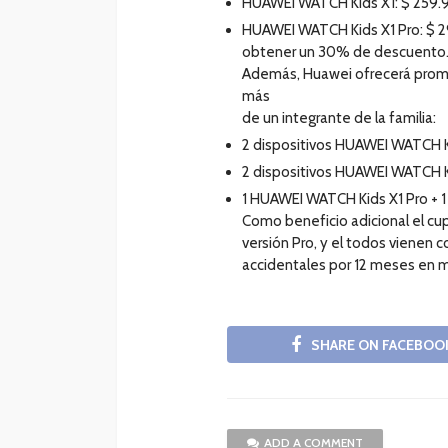
HUAWEI WATCH Kids X1: $ 259.
HUAWEI WATCH Kids X1 Pro: $ 2
obtener un 30% de descuento
Además, Huawei ofrecerá promo
más
de un integrante de la familia:
2 dispositivos HUAWEI WATCH K
2 dispositivos HUAWEI WATCH K
1 HUAWEI WATCH Kids X1 Pro + 
Como beneficio adicional el cup
versión Pro, y el todos vienen c
accidentales por 12 meses en 
SHARE ON FACEBOO
ADD A COMMENT