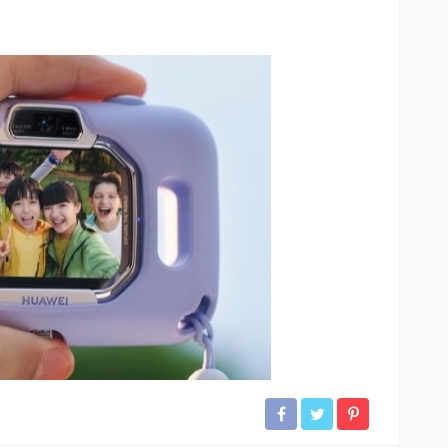
iedra
la pantalla
SALUD
ar sus 25
Elegir mejor: la alimentación
consciente se abre paso
54
53
Andrea Essus
12 horas ago