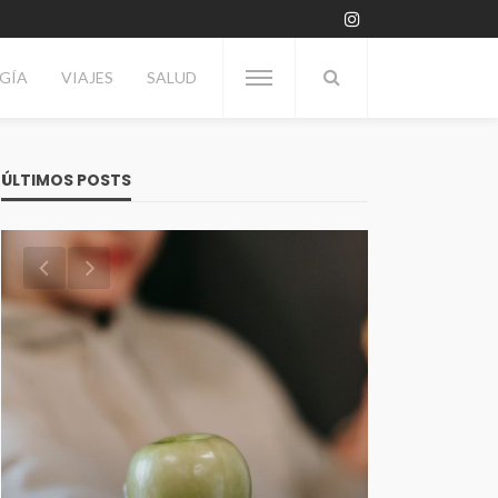
GÍA
VIAJES
SALUD
ÚLTIMOS POSTS
VITRINA
Día del Enólogo: Por qué se
TECNOLOGÍA