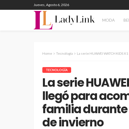
Jueves, Agosto 6, 2026
MODA
BE
Home
Tecnología
La serie HUAWEI WATCH KIDS X1 llegó para acompañ
TECNOLOGÍA
La serie HUAWE
llegó para aco
familia durante
de invierno
ENTERTAINMENT
PANORAM