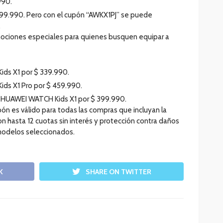
990.
99.990. Pero con el cupón “AWKX1PJ” se puede
.
ciones especiales para quienes busquen equipar a
ids X1 por $ 339.990.
ids X1 Pro por $ 459.990.
1 HUAWEI WATCH Kids X1 por $ 399.990.
ón es válido para todas las compras que incluyan la
on hasta 12 cuotas sin interés y protección contra daños
modelos seleccionados.
K
SHARE ON TWITTER