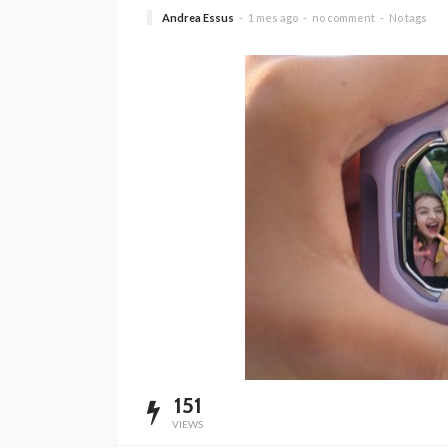
Andrea Essus
1 mes ago
no comment
No tags
“Harry Potter y la p
filosofal” vuelve a 
grande para celebr
años
Andrea Essus
1 día ago
151
VIEWS