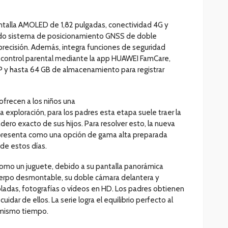
talla AMOLED de 1,82 pulgadas, conectividad 4G y
do sistema de posicionamiento GNSS de doble
 precisión. Además, integra funciones de seguridad
 control parental mediante la app HUAWEI FamCare,
P y hasta 64 GB de almacenamiento para registrar
 ofrecen a los niños una
la exploración, para los padres esta etapa suele traer la
ero exacto de sus hijos. Para resolver esto, la nueva
presenta como una opción de gama alta preparada
 de estos días.
 como un juguete, debido a su pantalla panorámica
erpo desmontable, su doble cámara delantera y
oladas, fotografías o vídeos en HD. Los padres obtienen
idar de ellos. La serie logra el equilibrio perfecto al
l mismo tiempo.