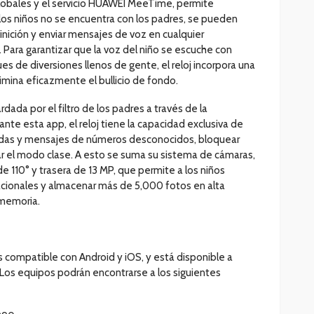
lobales y el servicio HUAWEI MeeTime, permite
os niños no se encuentra con los padres, se pueden
inición y enviar mensajes de voz en cualquier
Para garantizar que la voz del niño se escuche con
s de diversiones llenos de gente, el reloj incorpora una
limina eficazmente el bullicio de fondo.
dada por el filtro de los padres a través de la
te esta app, el reloj tiene la capacidad exclusiva de
das y mensajes de números desconocidos, bloquear
ar el modo clase. A esto se suma su sistema de cámaras,
de 110° y trasera de 13 MP, que permite a los niños
acionales y almacenar más de 5,000 fotos en alta
 memoria.
 compatible con Android y iOS, y está disponible a
 Los equipos podrán encontrarse a los siguientes