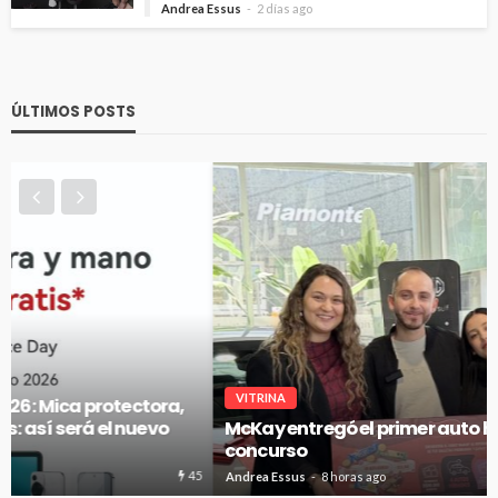
Andrea Essus
2 días ago
ÚLTIMOS POSTS
VITRINA
McKay entregó el primer auto híbrido de su gran
concurso
47
Andrea Essus
8 horas ago