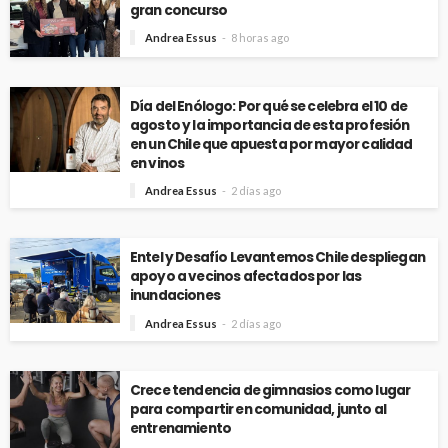
gran concurso
Andrea Essus
8 horas ago
Día del Enólogo: Por qué se celebra el 10 de
agosto y la importancia de esta profesión
en un Chile que apuesta por mayor calidad
en vinos
Andrea Essus
2 días ago
Entel y Desafío Levantemos Chile despliegan
apoyo a vecinos afectados por las
inundaciones
Andrea Essus
2 días ago
Crece tendencia de gimnasios como lugar
para compartir en comunidad, junto al
entrenamiento