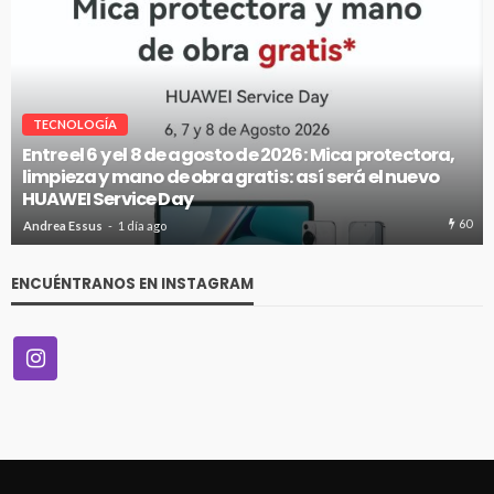
VITRINA
McKay entregó el primer auto híbrido de su gran
concurso
63
Andrea Essus
1 día ago
ENCUÉNTRANOS EN INSTAGRAM