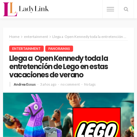
Home
entertainment
Llega a Open Kennedy toda la entretención de Lego en estas vacaciones de verano
ENTERTAINMENT
PANORAMAS
Llega a Open Kennedy toda la
entretención de Lego en estas
vacaciones de verano
Andrea Essus
3 años ago
no comment
No tags