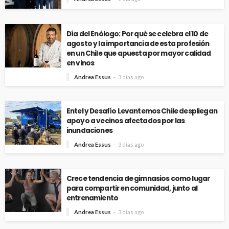
Día del Enólogo: Por qué se celebra el 10 de
agosto y la importancia de esta profesión
en un Chile que apuesta por mayor calidad
en vinos
Andrea Essus
3 días ago
Entel y Desafío Levantemos Chile despliegan
apoyo a vecinos afectados por las
inundaciones
Andrea Essus
3 días ago
Crece tendencia de gimnasios como lugar
para compartir en comunidad, junto al
entrenamiento
Andrea Essus
3 días ago