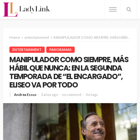
Home
entertainment
MANIPULADOR COMO SIEMPRE, MÁS HÁBIL QUE NUNCA: EN LA SEGUNDA TEMPORADA DE “EL ENCARGADO”, ELISEO VA POR TODO
ENTERTAINMENT
PANORAMAS
MANIPULADOR COMO SIEMPRE, MÁS
HÁBIL QUE NUNCA: EN LA SEGUNDA
TEMPORADA DE “EL ENCARGADO”,
ELISEO VA POR TODO
Andrea Essus
3 años ago
no comment
No tags