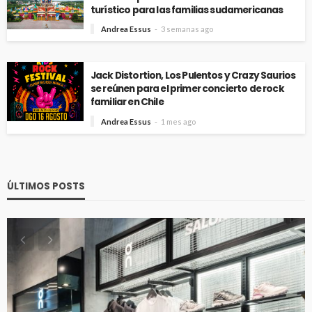
turístico para las familias sudamericanas
Andrea Essus
3 semanas ago
Jack Distortion, Los Pulentos y Crazy Saurios
se reúnen para el primer concierto de rock
familiar en Chile
Andrea Essus
1 mes ago
ÚLTIMOS POSTS