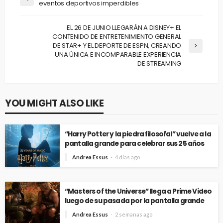
eventos deportivos imperdibles
EL 26 DE JUNIO LLEGARÁN A DISNEY+ EL
CONTENIDO DE ENTRETENIMIENTO GENERAL
DE STAR+ Y EL DEPORTE DE ESPN, CREANDO
UNA ÚNICA E INCOMPARABLE EXPERIENCIA
DE STREAMING
YOU MIGHT ALSO LIKE
“Harry Potter y la piedra filosofal” vuelve a la
pantalla grande para celebrar sus 25 años
Andrea Essus
4 días ago
“Masters of the Universe” llega a Prime Video
luego de su pasada por la pantalla grande
Andrea Essus
2 semanas ago