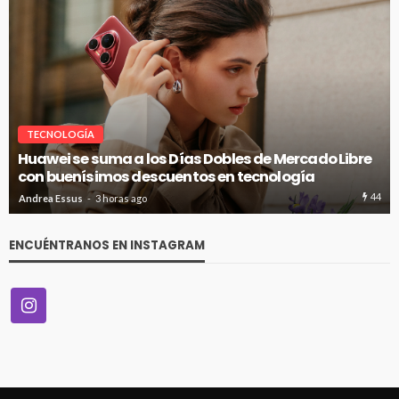
VITRINA
SNOBBY INAUGURA SU PRIMER FLAGSHIP EN CENCO
COSTANERA
46
Andrea Essus
4 horas ago
ENCUÉNTRANOS EN INSTAGRAM