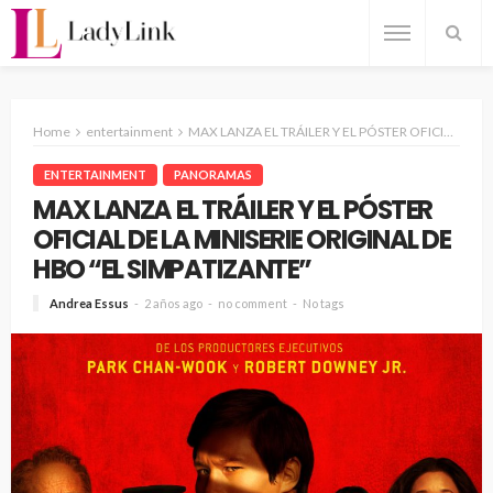
Home
entertainment
MAX LANZA EL TRÁILER Y EL PÓSTER OFICIAL DE LA MINISERIE ORIGINAL DE HBO “EL SIMPATIZANTE”
ENTERTAINMENT
PANORAMAS
MAX LANZA EL TRÁILER Y EL PÓSTER
OFICIAL DE LA MINISERIE ORIGINAL DE
HBO “EL SIMPATIZANTE”
Andrea Essus
2 años ago
no comment
No tags