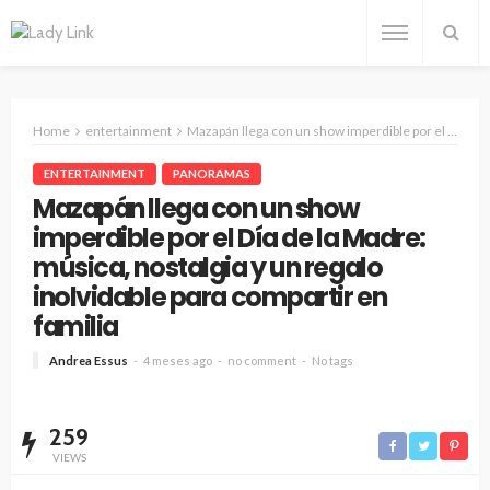
Home
entertainment
Mazapán llega con un show imperdible por el Día de la Madre: música, nostalgia y un regalo inolvidable para compartir en familia
ENTERTAINMENT
PANORAMAS
Mazapán llega con un show
imperdible por el Día de la Madre:
música, nostalgia y un regalo
inolvidable para compartir en
familia
Andrea Essus
4 meses ago
no comment
No tags
259
VIEWS