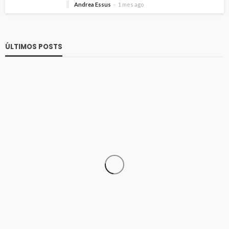
Andrea Essus
1 mes ago
ÚLTIMOS POSTS
SALUD
Elegir mejor: la alimentación consciente se abre
paso
59
Andrea Essus
1 día ago