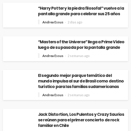
“Harry Potter y la piedra filosofal” vuelve a la
pantalla grande para celebrar sus 25 años
Andrea Essus
2 días ago
“Masters of the Universe” llega a Prime Video
luego de su pasada por la pantalla grande
Andrea Essus
2 semanas ago
El segundo mejor parque temático del
mundo impulsa al sur de Brasil como destino
turístico para las familias sudamericanas
Andrea Essus
2 semanas ago
Jack Distortion, Los Pulentos y Crazy Saurios
se reúnen para el primer concierto de rock
familiar en Chile