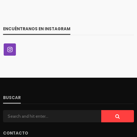
ENCUÉNTRANOS EN INSTAGRAM
VITRINA
Día del Enólogo: Por qué se celebra el 10 de agosto y
la importancia de esta profesión en un Chile que
apuesta por mayor calidad en vinos
72
Andrea Essus
1 día ago
BUSCAR
CONTACTO