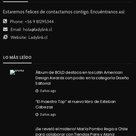
TECNOLOGÍA
Estaremos felices de contactarnos contigo. Encuéntranos así:
“Conciencia en Todas: Recicla” de Entel:¿Celulares
Phone:
+56 9 81295344
en desuso? Llega la ruta circular a la Región
Email:
hola@ladylink.cl
Metropolitana
Website:
Ladylink.cl
82
Andrea Essus
2 días ago
LO MÁS LEÍDO
Álbum de BOLD destaca en los Latin American
Design Awards con podio en la categoría Diseño
Editorial
3 años ago
“El maestro Top” el nuevo libro de Esteban
Cabezas
ENTERTAINMENT
PANORAMAS
“Harry Potter y la piedra filosofal” vuelve a la
3 años ago
pantalla grande para celebrar sus 25 años
¡Se reveló el misterio! María Pombo llega a Chile
58
Andrea Essus
2 días ago
para colaborar con Tiendas Paris y Alaniz