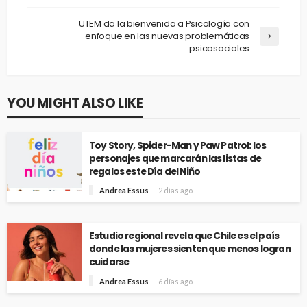
UTEM da la bienvenida a Psicología con
enfoque en las nuevas problemáticas
psicosociales
YOU MIGHT ALSO LIKE
Toy Story, Spider-Man y Paw Patrol: los
personajes que marcarán las listas de
regalos este Día del Niño
Andrea Essus
2 días ago
Estudio regional revela que Chile es el país
donde las mujeres sienten que menos logran
cuidarse
Andrea Essus
6 días ago