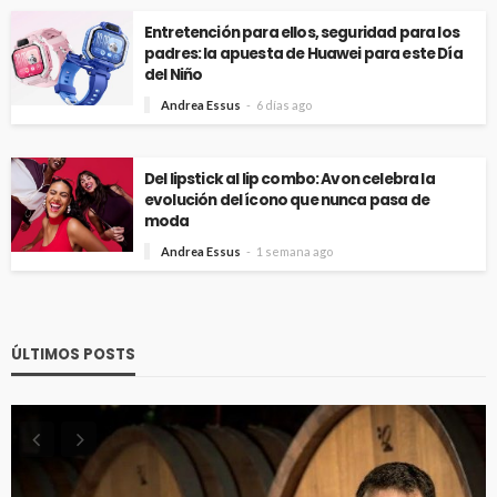
Entretención para ellos, seguridad para los
padres: la apuesta de Huawei para este Día
del Niño
Andrea Essus
6 días ago
Del lipstick al lip combo: Avon celebra la
evolución del ícono que nunca pasa de
moda
Andrea Essus
1 semana ago
ÚLTIMOS POSTS