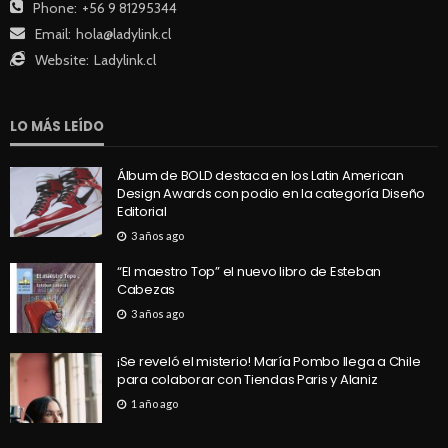
Phone:
+56 9 81295344
Email:
hola@ladylink.cl
Website:
Ladylink.cl
LO MÁS LEÍDO
Álbum de BOLD destaca en los Latin American
Design Awards con podio en la categoría Diseño
Editorial
3 años ago
“El maestro Top” el nuevo libro de Esteban
Cabezas
3 años ago
¡Se reveló el misterio! María Pombo llega a Chile
para colaborar con Tiendas Paris y Alaniz
1 año ago