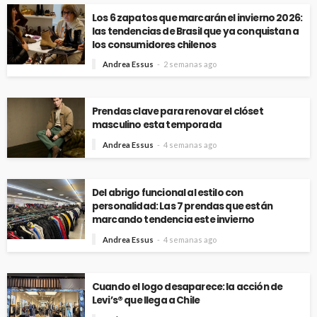
Los 6 zapatos que marcarán el invierno 2026:
las tendencias de Brasil que ya conquistan a
los consumidores chilenos
Andrea Essus
2 semanas ago
Prendas clave para renovar el clóset
masculino esta temporada
Andrea Essus
4 semanas ago
Del abrigo funcional al estilo con
personalidad: Las 7 prendas que están
marcando tendencia este invierno
Andrea Essus
4 semanas ago
Cuando el logo desaparece: la acción de
Levi’s® que llega a Chile