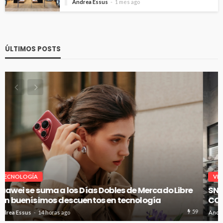
Andrea Essus
1 mes ago
ÚLTIMOS POSTS
VITRINA
SNOBBY INAUGURA SU PRIMER FLAGSHIP EN CENCO
COSTANERA
58
Andrea Essus
14 horas ago