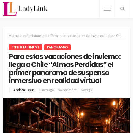
Home
entertainment
Para estas vacaciones de invierno: llega a Chile “Almas Perdidas” el primer panorama de suspenso inmersivo en realidad virtual
ENTERTAINMENT
PANORAMAS
Para estas vacaciones de invierno:
llega a Chile “Almas Perdidas” el
primer panorama de suspenso
inmersivo en realidad virtual
Andrea Essus
1 mes ago
no comment
No tags