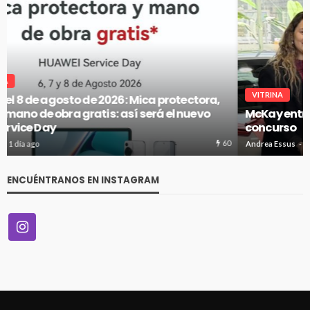
VITRINA
McKay entregó el primer auto híbrido de su gran
concurso
63
Andrea Essus
1 día ago
ENCUÉNTRANOS EN INSTAGRAM