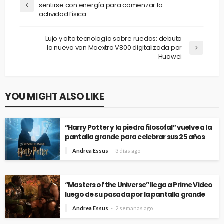
sentirse con energía para comenzar la
actividad física
Lujo y alta tecnología sobre ruedas: debuta
la nueva van Maextro V800 digitalizada por
Huawei
YOU MIGHT ALSO LIKE
“Harry Potter y la piedra filosofal” vuelve a la
pantalla grande para celebrar sus 25 años
Andrea Essus
3 días ago
“Masters of the Universe” llega a Prime Video
luego de su pasada por la pantalla grande
Andrea Essus
2 semanas ago