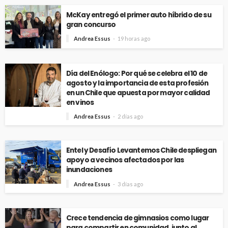
McKay entregó el primer auto híbrido de su
gran concurso
Andrea Essus
19 horas ago
Día del Enólogo: Por qué se celebra el 10 de
agosto y la importancia de esta profesión
en un Chile que apuesta por mayor calidad
en vinos
Andrea Essus
2 días ago
Entel y Desafío Levantemos Chile despliegan
apoyo a vecinos afectados por las
inundaciones
Andrea Essus
3 días ago
Crece tendencia de gimnasios como lugar
para compartir en comunidad, junto al