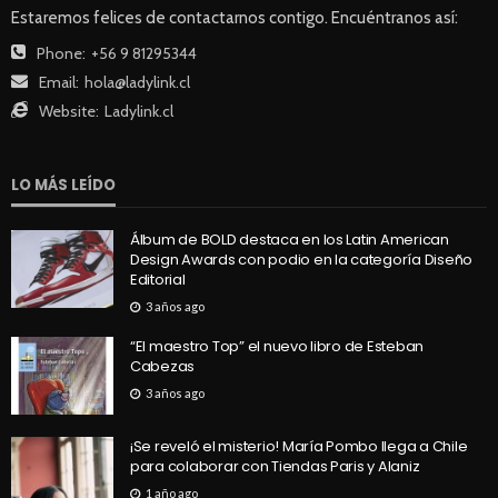
Estaremos felices de contactarnos contigo. Encuéntranos así:
Phone:
+56 9 81295344
Email:
hola@ladylink.cl
Website:
Ladylink.cl
LO MÁS LEÍDO
Álbum de BOLD destaca en los Latin American
Design Awards con podio en la categoría Diseño
Editorial
3 años ago
“El maestro Top” el nuevo libro de Esteban
Cabezas
3 años ago
¡Se reveló el misterio! María Pombo llega a Chile
para colaborar con Tiendas Paris y Alaniz
1 año ago