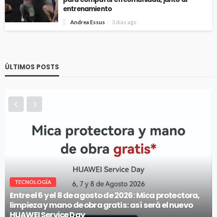
entrenamiento
Andrea Essus
3 días ago
ÚLTIMOS POSTS
VITRINA
ica protectora,
será el nuevo
McKay entregó el primer auto híbrido 
concurso